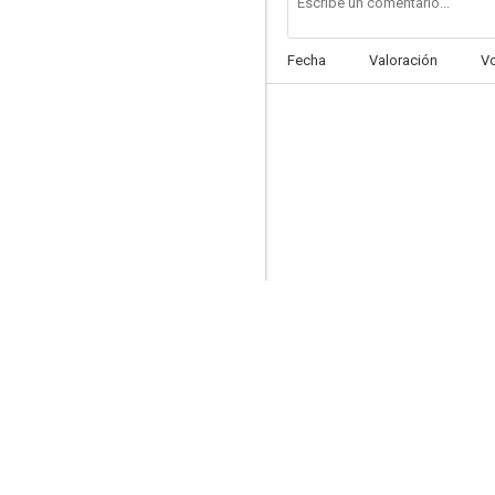
Fecha
Valoración
V
Havana Darkness