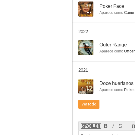
7.6
Poker Face
Aparece como
Camo H
47 Hours
2022
--
6.9
Outer Range
Aparece como
Office
2021
7.0
Doce huérfanos
Aparece como
Pinkne
S.O.S. Survive or Sacrifice
Ver todo
--