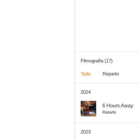
Ejército de los muertos
7.3
Filmografía (17)
Todo
Reparto
2024
Flamin' Hot: La historia de los Cheetos picantes
3.5
--
6 Hours Away
Reparto
2023