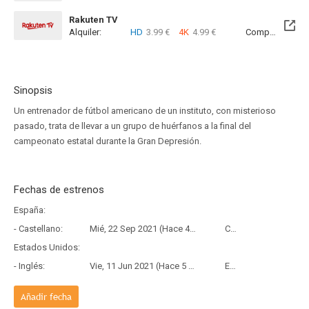
Rakuten TV
Alquiler:
HD
3.99 €
4K
4.99 €
Compra:
SD
5
Sinopsis
Un entrenador de fútbol americano de un instituto, con misterioso
pasado, trata de llevar a un grupo de huérfanos a la final del
campeonato estatal durante la Gran Depresión.
Fechas de estrenos
España:
- Castellano:
Mié, 22 Sep 2021 (Hace 4 años y 10 meses)
Copia Física
Estados Unidos:
- Inglés:
Vie, 11 Jun 2021 (Hace 5 años y 1 mes)
Estreno
Añadir fecha