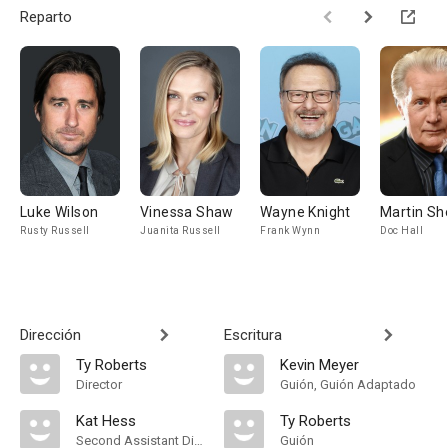
Reparto
Luke Wilson
Vinessa Shaw
Wayne Knight
Martin Sh
Rusty Russell
Juanita Russell
Frank Wynn
Doc Hall
Dirección
Escritura
Ty Roberts
Kevin Meyer
Director
Guión, Guión Adaptado
Kat Hess
Ty Roberts
Second Assistant Director
Guión