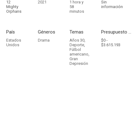
12
2021
1 hora y
Sin
Mighty
58
información
Orphans
minutos
País
Géneros
Temas
Presupuesto - Ingresos
Estados
Drama
Años 30
,
$0 -
Unidos
Deporte
,
$3.615.193
Fútbol
americano
,
Gran
Depresión