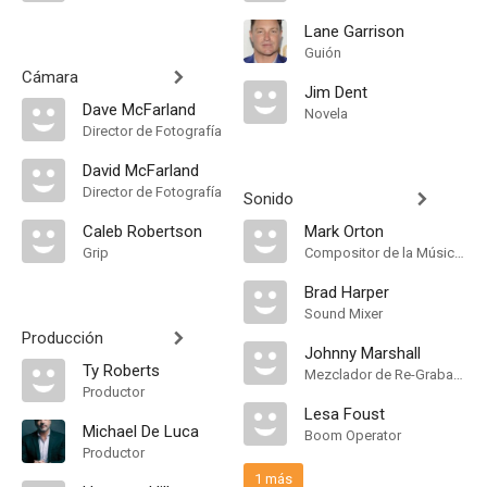
Lane Garrison
Guión
Cámara
Jim Dent
Dave McFarland
Novela
Director de Fotografía
David McFarland
Director de Fotografía
Sonido
Caleb Robertson
Mark Orton
Grip
Compositor de la Música Original
Brad Harper
Sound Mixer
Producción
Johnny Marshall
Ty Roberts
Mezclador de Re-Grabación de Sonido
Productor
Lesa Foust
Michael De Luca
Boom Operator
Productor
1 más