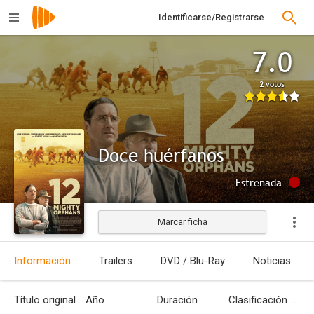
Identificarse/Registrarse
7.0
2 votos
Doce huérfanos
Estrenada
Marcar ficha
Información
Trailers
DVD / Blu-Ray
Noticias
Título original
Año
Duración
Clasificación por edades