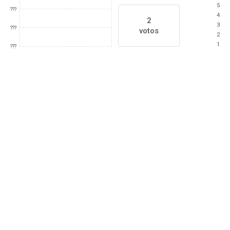
5
???
4
2
3
???
votos
2
1
???