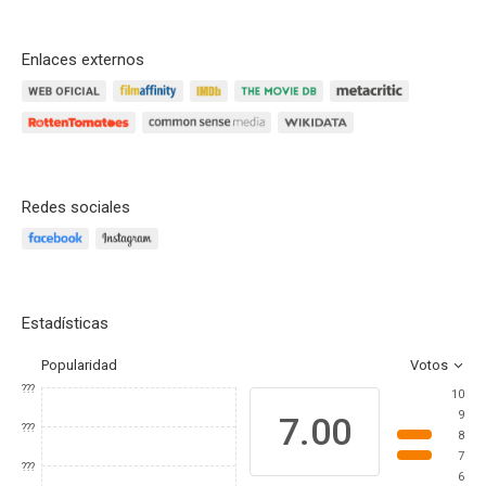
Enlaces externos
Redes sociales
Estadísticas
Popularidad
Votos
???
10
9
7.00
???
8
7
???
6