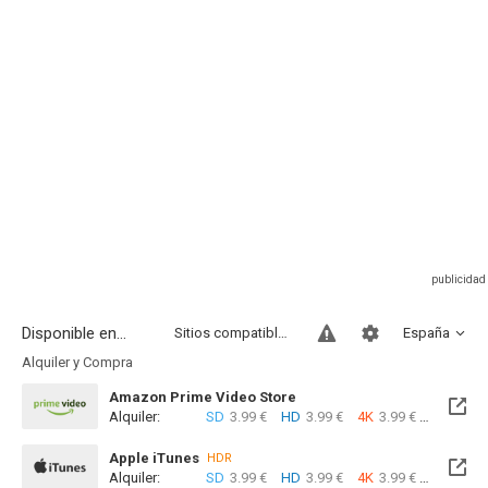
Disponible en...
Sitios compatibles
España
Alquiler y Compra
Amazon Prime Video Store
Alquiler:
SD
3.99 €
HD
3.99 €
4K
3.99 €
Com
Apple iTunes
HDR
Alquiler:
SD
3.99 €
HD
3.99 €
4K
3.99 €
Com