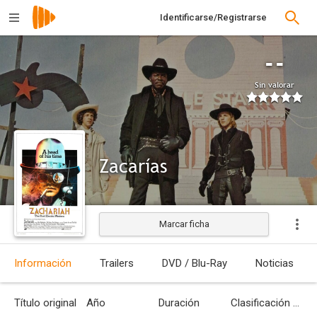
Identificarse/Registrarse
--
Sin valorar
Zacarías
Marcar ficha
Estrenada
Información
Trailers
DVD / Blu-Ray
Noticias
Título original
Año
Duración
Clasificación por edades