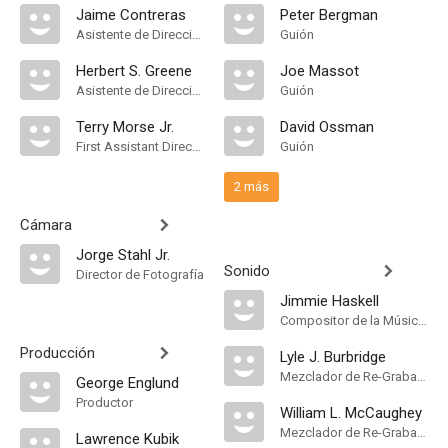
Jaime Contreras
Peter Bergman
Asistente de Dirección
Guión
Herbert S. Greene
Joe Massot
Asistente de Dirección
Guión
Terry Morse Jr.
David Ossman
First Assistant Director
Guión
2 más
Cámara
Jorge Stahl Jr.
Sonido
Director de Fotografía
Jimmie Haskell
Compositor de la Música Original
Producción
Lyle J. Burbridge
Mezclador de Re-Grabación de Sonido
George Englund
Productor
William L. McCaughey
Mezclador de Re-Grabación de Sonido
Lawrence Kubik