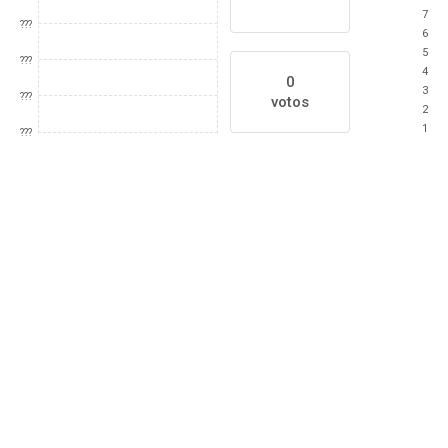
7
???
6
5
???
4
0
3
???
votos
2
1
???