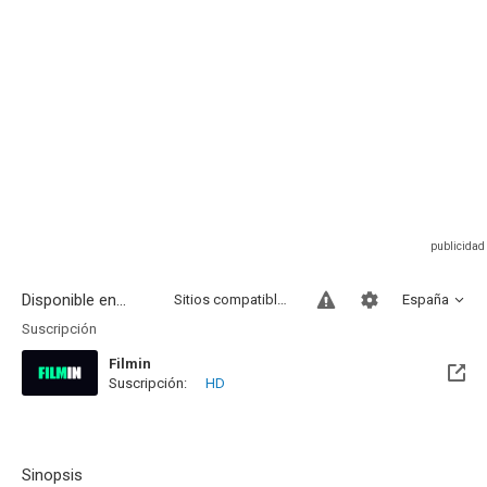
Disponible en...
Sitios compatibles
España
Suscripción
Filmin
Suscripción:
HD
Disponible hasta el Mié, 31 Dic 2031 (Quedan 5 años)
Sinopsis