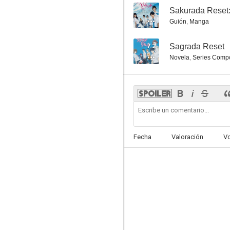
--
Guión
,
Manga
7.2
Sagrada Reset
Novela
,
Series Compo
Fecha
Valoración
V