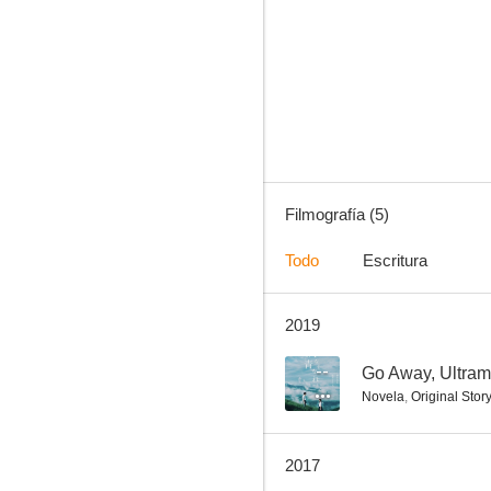
Sakurada Reset: Take Back the Past - Part 1
Filmografía (5)
Todo
Escritura
2019
--
Go Away, Ultram
Novela
,
Original Stor
2017