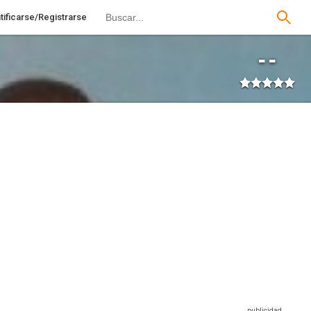
tificarse/Registrarse
--