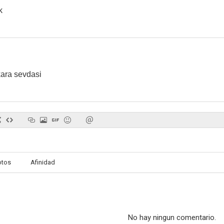
k
kara sevdasi
otos
Afinidad
No hay ningun comentario.