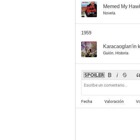
--
Memed My Haw
Novela
1959
--
Karacaoglan'in 
Guión
,
Historia
Fecha
Valoración
V