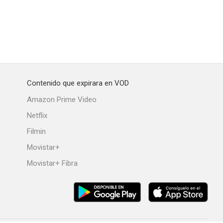
Contenido que expirara en VOD
Amazon Prime Video
Netflix
Filmin
Movistar+
Movistar+ Fibra