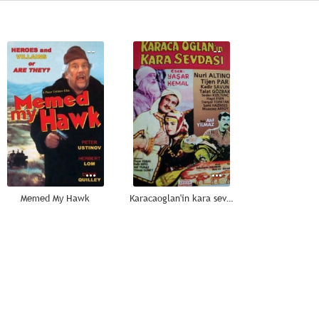
--
--
Memed My Hawk
Karacaoglan'in kara sevdasi