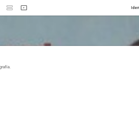
Iden
rafía.