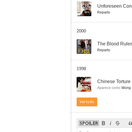
10
Unforeseen Cons
Reparto
Brave Young Girls
2000
--
--
The Blood Rule
Reparto
1998
--
Chinese Torture
Aparece como
Wong 
Thunder of Gigantic Serpent
Ver todo
--