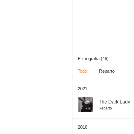
Shaolin invencible
--
Filmografía (46)
Todo
Reparto
2021
Born to Be King
--
--
The Dark Lady
Reparto
2018