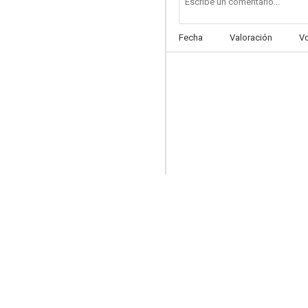
Fecha
Valoración
V
Kung Fu Magic
--
Shaolin vs. Ninja
--