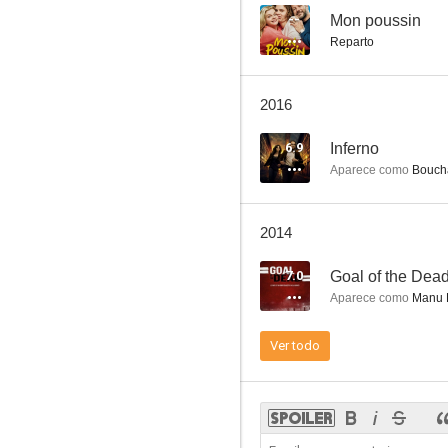
--
Mon poussin
Reparto
2016
6.9
Inferno
Aparece como
Boucha
2014
7.0
Goal of the Dea
Aparece como
Manu L
Ver todo