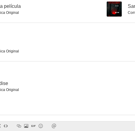
 película
--
San
ica Original
Comp
Las irresponsables
La vida de nadie
Melissa
6.1
6.1
ica Original
dise
ica Original
Imperium
Ouija
Marc
5.5
5.5