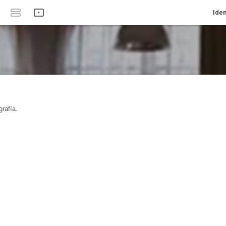
Iden
rafía.