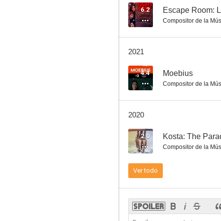
6.2
Escape Room: La
Compositor de la Mús
Dinamita
2021
6.1
4.4
Moebius
Compositor de la Mús
2020
2.0
Kosta: The Para
Compositor de la Mús
Bruc. El desafío
Ver todo
5.5