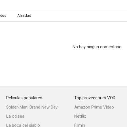
otos
Afinidad
Adolfo Suárez, el presidente
Goomer
La adop
4.4
4.1
No hay ningun comentario.
Peliculas populares
Top proveedores VOD
Moebius
Paintball
El gri
Spider-Man: Brand New Day
Amazon Prime Video
--
--
La odisea
Netflix
La boca del diablo
Filmin