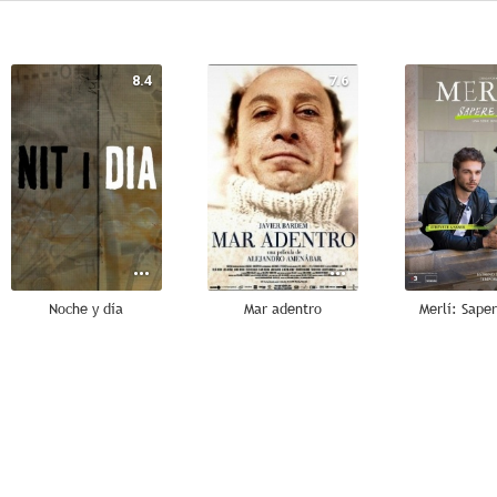
8.4
7.6
Noche y día
Mar adentro
Merlí: Sape
8.0
8.0