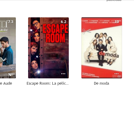
7.3
6.2
10
re Aude
Escape Room: La película
De moda
8.0
8.0
8.0