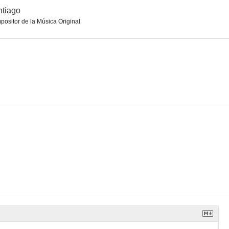
tiago
ositor de la Música Original
 P.
Obaba
El nom
5.9
5.8
5.6
o
Gavilanes
Una rosa de Francia
5.0
5.0
4.9