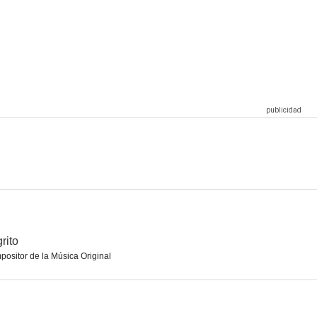
nca
Cervantes contra Lope
14 d'abril. Macià contra Companys
7.0
7.0
7.0
n silencio
Volveremos
La vida empieza hoy
6.6
6.3
6.3
grito
ositor de la Música Original