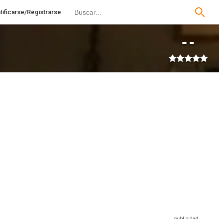
tificarse/Registrarse
--