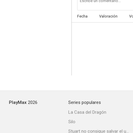
Fecha
Valoración
V
El Café de la Marina
4.5
PlayMax
2026
Series populares
Quiéreme
La Casa del Dragón
1.0
Silo
Stuart no consigue salvar el universo