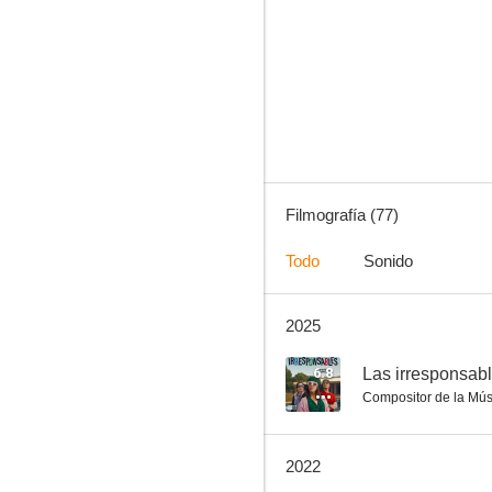
Perder es cuestión de método
8.0
Filmografía (77)
Todo
Sonido
2025
Sultanes (Sultanes del Sur)
7.0
6.8
Las irresponsab
Compositor de la Mús
2022