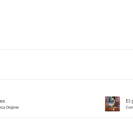
Clara Campoamor. La mujer olvidada
El enigma Verdaguer
Vilafra
7.3
7.1
Pelotas
La vida que te espera
La fuerza de u
6.8
6.6
les
--
El 
ica Original
Comp