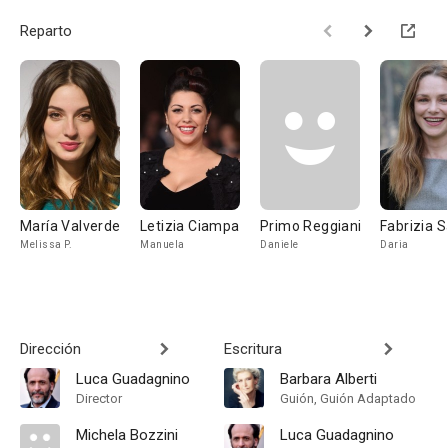
Reparto
María Valverde
Letizia Ciampa
Primo Reggiani
Fabrizia S
Melissa P.
Manuela
Daniele
Daria
Dirección
Escritura
Luca Guadagnino
Barbara Alberti
Director
Guión, Guión Adaptado
Michela Bozzini
Luca Guadagnino