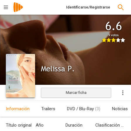
Identificarse/Registrarse
6.6
9 votos
Melissa P.
Marcar ficha
Estrenada
Información
Trailers
DVD / Blu-Ray
(3)
Noticias
Título original
Año
Duración
Clasificación por edades