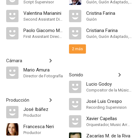
Script Supervisor
Guión, Guión Adaptado, Historia
Valentina Marianini
Cristina Farina
Second Assistant Director
Guión
Paolo Giacomo Marino
Cristiana Farina
First Assistant Director
Guión, Guión Adaptado, Historia
2 más
Cámara
Mario Amura
Sonido
Director de Fotografía
Lucio Godoy
Compositor de la Música Original, Música
Producción
José Luis Crespo
Recording Supervision
José Ibáñez
Productor
Xavier Capellas
Orquestador, Music Arranger
Francesca Neri
Productor
Zacarías M. de la Riva