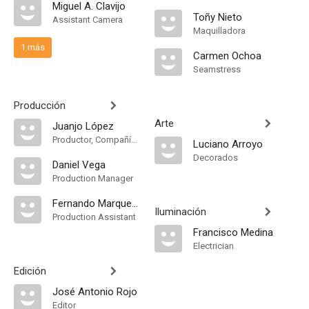
Miguel A. Clavijo
Toñy Nieto
Assistant Camera
Maquilladora
1 más
Carmen Ochoa
Seamstress
Producción
Arte
Juanjo López
Productor, Compañía de Produccion
Luciano Arroyo
Decorados
Daniel Vega
Production Manager
Fernando Marquerie
Iluminación
Production Assistant
Francisco Medina
Electrician
Edición
José Antonio Rojo
Editor