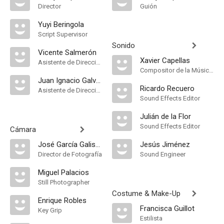
Director
Guión
Yuyi Beringola
Script Supervisor
Sonido
Vicente Salmerón
Xavier Capellas
Asistente de Dirección
Compositor de la Música Original
Juan Ignacio Galván
Ricardo Recuero
Asistente de Dirección
Sound Effects Editor
Julián de la Flor
Sound Effects Editor
Cámara
José García Galisteo
Jesús Jiménez
Director de Fotografía
Sound Engineer
Miguel Palacios
Still Photographer
Costume & Make-Up
Enrique Robles
Francisca Guillot
Key Grip
Estilista