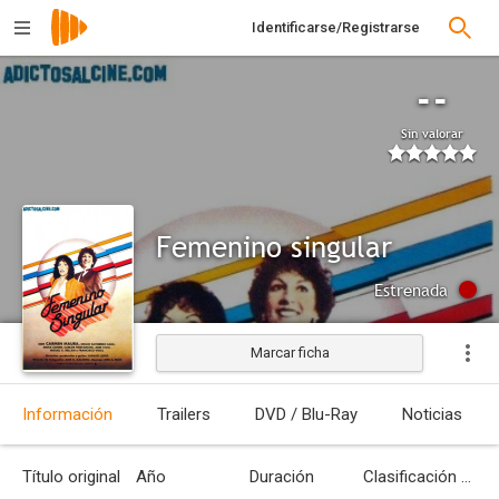
Identificarse/Registrarse
--
Sin valorar
Femenino singular
Estrenada
Marcar ficha
Información
Trailers
DVD / Blu-Ray
Noticias
Título original
Año
Duración
Clasificación por edades