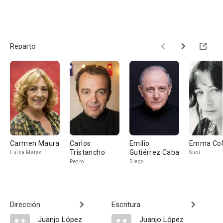
Reparto
Carmen Maura
Carlos
Emilio
Emma Co
Tristancho
Gutiérrez Caba
Luisa Matas
Susi
Pedro
Diego
Dirección
Escritura
Juanjo López
Juanjo López