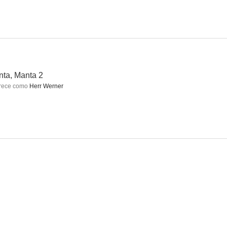
an
Weil wir Champions sind
Sløborn
--
--
--
ta, Manta 2
rece como
Herr Werner
ock
Winnetou: La última batalla
Winnetou: Un nuevo mundo
--
--
--