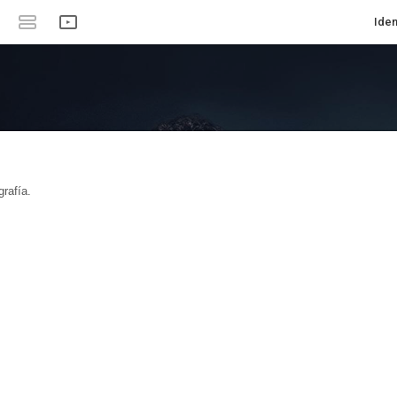
Iden
rafía.