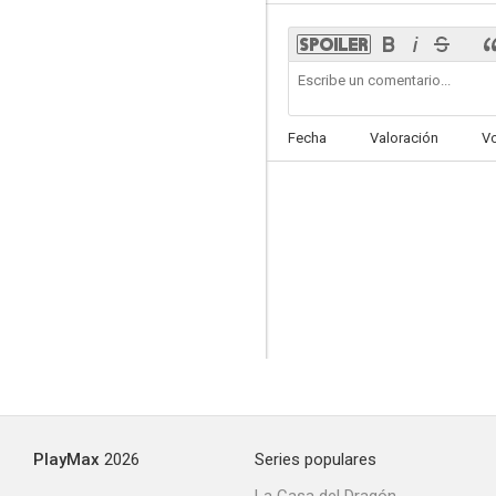
CRO: Don't Believe the Hype
Fecha
Valoración
V
--
Black Brown White
--
PlayMax
2026
Series populares