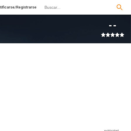
tificarse/Registrarse
--