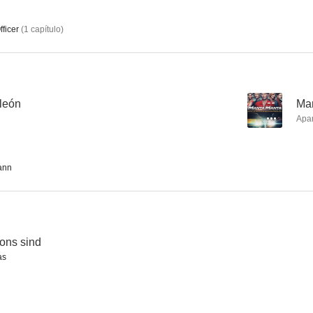
ficer
(
1
capítulo
)
Miss Sophie: Lo mismo que todos los años
Manta, Manta 2
Cavem
--
--
león
--
Man
Apa
ann
25 km/h
Happy Burnout
Lommb
ons sind
--
--
as