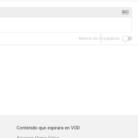
Mann kann
Das Leben ist nichts für Feiglinge
Gegengerade - 20359 St. Pauli
Mínimo de
50
palabras
--
--
--
he Fire)
Ich, Ringo und das Tor zur Welt
Men in the City
--
--
--
Contenido que expirara en VOD