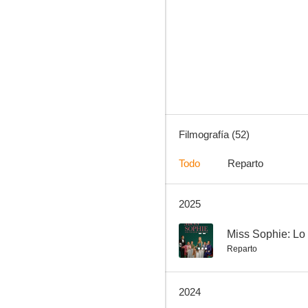
El perfume
6.7
Filmografía (52)
Todo
Reparto
2025
Silencio de hielo
2.0
--
Miss Sophie: Lo
Reparto
2024