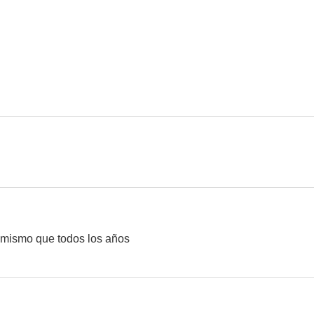
New Look
La ley de Nick
Soul Kit
6.5
6.5
Un verano inolvidable
Número desconocido
Freaks: 3 sup
--
--
 mismo que todos los años