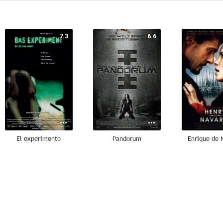
7.3
6.6
El experimento
Pandorum
Enrique de 
7.8
7.7