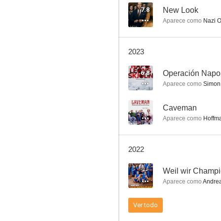
7.8
New Look
Aparece como
Nazi Of
Perfume
2023
--
6.8
Operación Napo
Aparece como
Simon
--
Caveman
Aparece como
Hoffm
2022
West of Liberty
--
Weil wir Champi
--
Aparece como
Andre
Ver todo