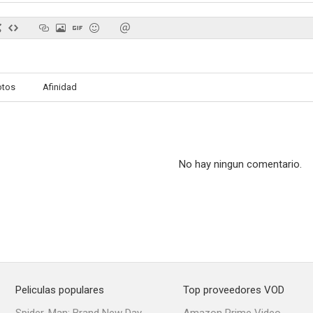
Winnetou: El secreto del lago de la plata
La saga de los Adlon
Mann tut was 
otos
Afinidad
--
--
No hay ningun comentario.
Raju
Men in the City 2
Der Brand (T
--
--
Peliculas populares
Top proveedores VOD