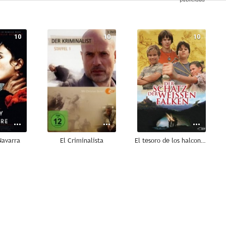
10
10
10
Navarra
El Criminalista
El tesoro de los halcones blancos
7.4
7.0
6.8