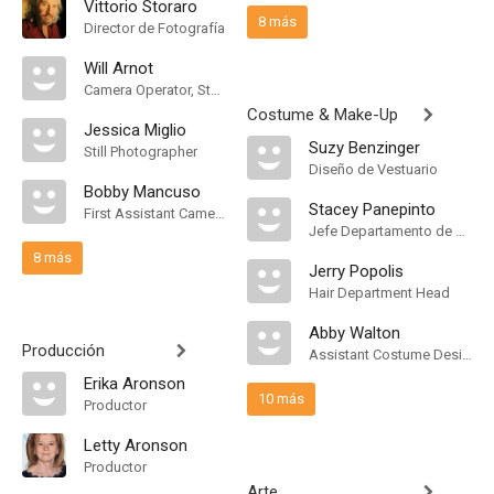
Vittorio Storaro
8 más
Director de Fotografía
Will Arnot
Camera Operator, Steadicam Operator
Costume & Make-Up
Jessica Miglio
Suzy Benzinger
Still Photographer
Diseño de Vestuario
Bobby Mancuso
Stacey Panepinto
First Assistant Camera
Jefe Departamento de Maquillaje
8 más
Jerry Popolis
Hair Department Head
Abby Walton
Producción
Assistant Costume Designer
Erika Aronson
10 más
Productor
Letty Aronson
Productor
Arte