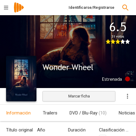
Identificarse/Registrarse
6.5
31 votos
Wonder Wheel
Estrenada
Marcar ficha
Información
Trailers
DVD / Blu-Ray
(10)
Noticias
Título original
Año
Duración
Clasificación por edades