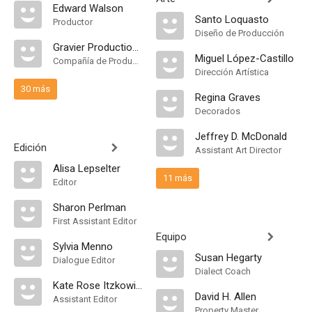
Edward Walson
Santo Loquasto
Productor
Diseño de Producción
Gravier Productions
Miguel López-Castillo
Compañía de Produccion
Dirección Artística
30 más
Regina Graves
Decorados
Jeffrey D. McDonald
Edición
Assistant Art Director
Alisa Lepselter
11 más
Editor
Sharon Perlman
First Assistant Editor
Equipo
Sylvia Menno
Susan Hegarty
Dialogue Editor
Dialect Coach
Kate Rose Itzkowitz
David H. Allen
Assistant Editor
Property Master