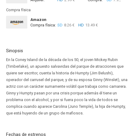
Compra física
Amazon
Compra física:
SD
8.26 €
HD
13.49 €
Sinopsis
En la Coney Island de la década de los 50, el joven Mickey Rubin
(Timberlake), un apuesto salvavidas del parque de atracciones que
quiere ser escritor, cuenta la historia de Humpty (Jim Belushi),
operador del carrusel del parque, y de su esposa Ginny (Winslet), una
actriz con un carácter sumamente volátil que trabaja como camarera.
Ginny y Humpty pasan por una crisis porque además él tiene un
problema con el alcohol, y por si fuera poco la vida de todos se
complica cuando aparece Carolina (Juno Temple), la hija de Humpty,
que está huyendo de un grupo de mafiosos.
Fechas de estrenos