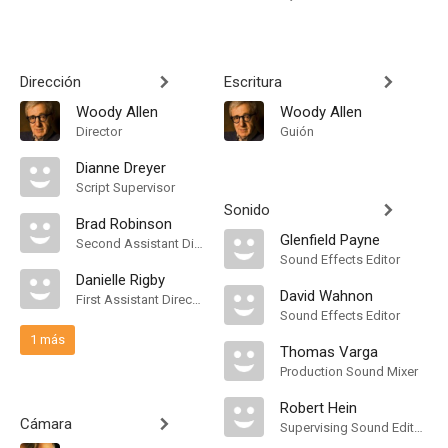
Dirección
Escritura
Woody Allen
Woody Allen
Director
Guión
Dianne Dreyer
Script Supervisor
Sonido
Brad Robinson
Glenfield Payne
Second Assistant Director
Sound Effects Editor
Danielle Rigby
David Wahnon
First Assistant Director
Sound Effects Editor
1 más
Thomas Varga
Production Sound Mixer
Robert Hein
Cámara
Supervising Sound Editor, Mezclador de Re-Grabación de Sonido