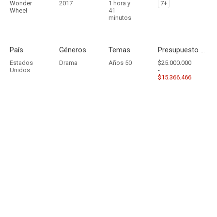
Wonder
2017
1 hora y
7+
Wheel
41
minutos
País
Géneros
Temas
Presupuesto - Ingresos
Estados
Drama
Años 50
$25.000.000
Unidos
-
$15.366.466