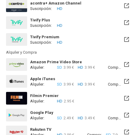
acontra+ Amazon Channel
Suscripción:
HD
Tivify Plus
Suscripción:
HD
Disponible hasta el Mar, 28 May 2030 (Quedan 3 años)
Tivify Premium
Suscripción:
HD
Disponible hasta el Mar, 28 May 2030 (Quedan 3 años)
Alquiler y Compra
Amazon Prime Video Store
Alquiler:
SD
3.99 €
HD
3.99 €
Compra:
SD
7
Apple iTunes
Alquiler:
SD
3.99 €
HD
3.99 €
Compra:
SD
7
Filmin Premier
Alquiler:
HD
2.95 €
Disponible hasta el Vie, 16 Oct 2026 (Quedan 2 meses)
Google Play
Alquiler:
SD
2.49 €
HD
3.49 €
Compra:
SD
7
Rakuten TV
Alquiler:
HD
2.99 €
Compra:
SD
7.99 €
HD
9