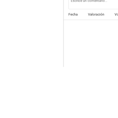
Fecha
Valoración
V
El cowboy
--
El motín del Caine
--