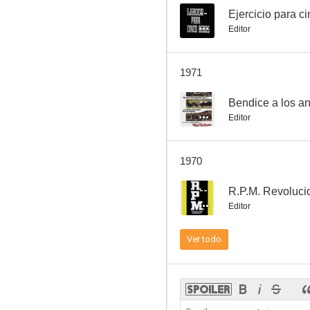
--
Ejercicio para c
Editor
Picnic
1971
6.7
--
Bendice a los an
Editor
1970
--
R.P.M. Revoluci
Editor
El hombre de Laramie
Ver todo
4.0