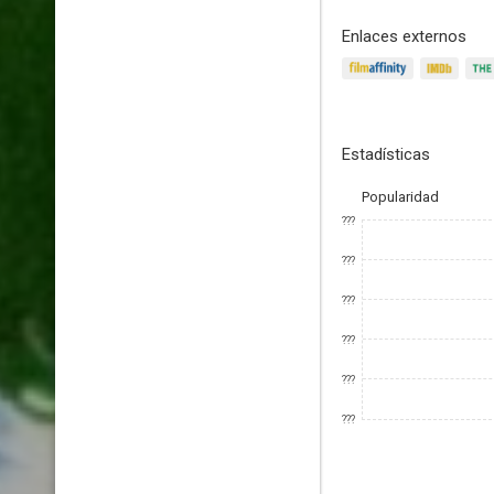
Enlaces externos
Estadísticas
Popularidad
???
???
???
???
???
???