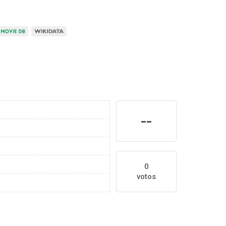
--
0
votos