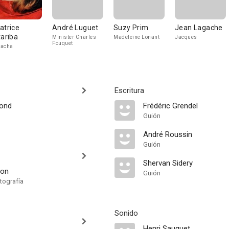
atrice
André Luguet
Suzy Prim
Jean Lagache
tariba
Minister Charles
Madeleine Lonant
Jacques
Fouquet
tacha
Escritura
rond
Frédéric Grendel
Guión
André Roussin
Guión
Shervan Sidery
non
Guión
tografía
Sonido
Henri Sauguet