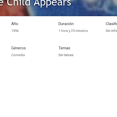
 Child Appears
Año
Duración
Clasif
1956
1 hora y 25 minutos
Sin inf
Géneros
Temas
Comedia
Sin temas