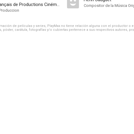
Comptoir Français de Productions Cinématographiques
Compositor de la Música Orig
Produccion
ación de películas y series, PlayMax no tiene relación alguna con el productor o el d
, póster, carátula, fotografías y/o cubiertas pertenece a sus respectivos autores, pr