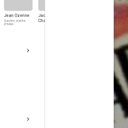
Jean Ozenne
Jacques
Jacques de
Brigitte Au
Charby
Féraudy
Gaston, maître
d'hôtel
The grandfather