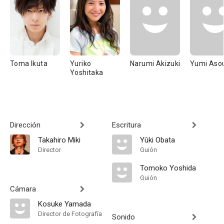
Toma Ikuta
Yuriko
Narumi Akizuki
Yumi Aso
Yoshitaka
Dirección
Escritura
Takahiro Miki
Yûki Obata
Director
Guión
Tomoko Yoshida
Guión
Cámara
Kosuke Yamada
Director de Fotografía
Sonido