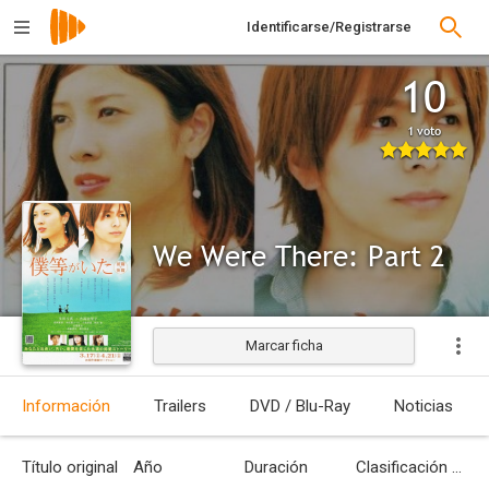
Identificarse/Registrarse
10
1 voto
We Were There: Part 2
Marcar ficha
Información
Trailers
DVD / Blu-Ray
Noticias
Título original
Año
Duración
Clasificación por edades