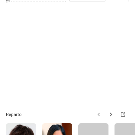
1
???
Reparto