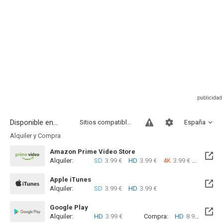
Disponible en...
Sitios compatibles
España
Alquiler y Compra
Amazon Prime Video Store
Alquiler:
SD
3.99 €
HD
3.99 €
4K
3.99 €
Com
Apple iTunes
Alquiler:
SD
3.99 €
HD
3.99 €
Google Play
Alquiler:
HD
3.99 €
Compra:
HD
8.99 €