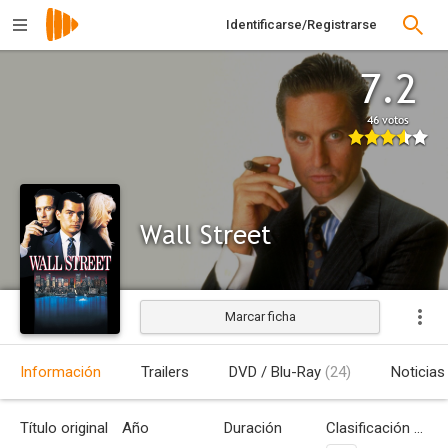
Identificarse/Registrarse
7.2
46 votos
Wall Street
Marcar ficha
Estrenada
Información
Trailers
DVD / Blu-Ray
(24)
Noticias
Título original
Año
Duración
Clasificación por edades