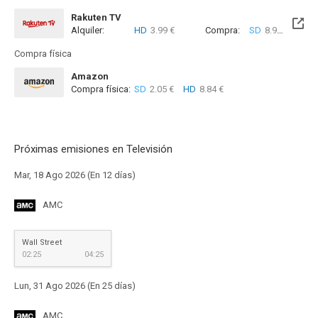
Rakuten TV
Alquiler:
HD
3.99 €
Compra:
SD
8.99 €
HD
8
Compra física
Amazon
Compra física:
SD
2.05 €
HD
8.84 €
Próximas emisiones en Televisión
Mar, 18 Ago 2026 (En 12 días)
AMC
Wall Street
02:25
04:25
Lun, 31 Ago 2026 (En 25 días)
AMC