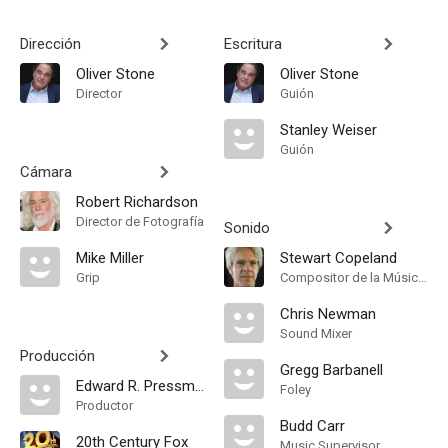
Dirección
Escritura
Oliver Stone
Oliver Stone
Director
Guión
Stanley Weiser
Guión
Cámara
Robert Richardson
Director de Fotografía
Sonido
Mike Miller
Stewart Copeland
Grip
Compositor de la Música Original
Chris Newman
Sound Mixer
Producción
Gregg Barbanell
Edward R. Pressman
Foley
Productor
Budd Carr
20th Century Fox
Music Supervisor