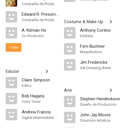
Compañía de Produccion
Edward R. Pressman Film
Compañía de Produccion
Costume & Make-Up
A. Kitman Ho
Anthony Cortino
Co-Productor
Estilista
Fern Buchner
1 más
Maquilladora
Jim Fredericks
Set Dressing Artist
Edición
Claire Simpson
Editor
Arte
Bob Hagans
Stephen Hendrickson
Color Timer
Diseño de Producción
Andrew Francis
John Jay Moore
Digital Intermediate Colorist
Dirección Artística