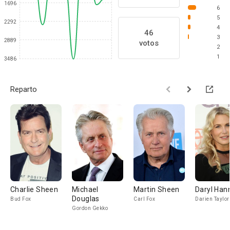
1696
6
5
2292
4
46
3
2889
votos
2
1
3486
Reparto
Charlie Sheen
Michael
Martin Sheen
Daryl Han
Douglas
Bud Fox
Carl Fox
Darien Taylor
Gordon Gekko