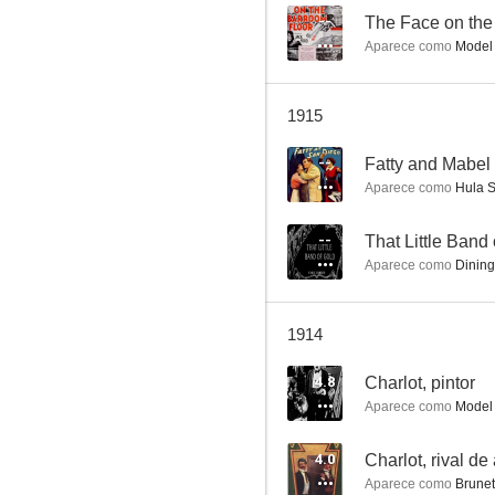
--
The Face on the
Aparece como
Model
La tragedia de Guyana
1915
--
--
Aparece como
Hula Show
--
That Little Band
Aparece como
Dining
1914
Do-Re-Mi-Boom!
4.8
Charlot, pintor
Aparece como
Model
4.0
Charlot, rival de
Aparece como
Brunett