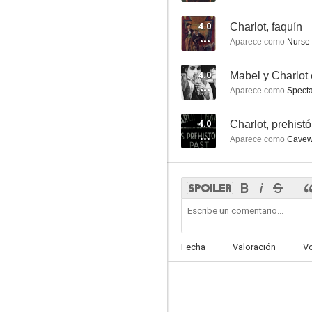
4.0
Charlot, faquín
Aparece como
Nurse 
4.0
Mabel y Charlot 
Aparece como
Specta
4.0
Charlot, prehistó
Aparece como
Cavewo
Fecha
Valoración
V