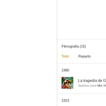
Charlot, artista de cine
4.0
Filmografía (15)
Todo
Reparto
1980
Mabel y Charlot en las carreras
--
--
La tragedia de 
Aparece como
Mrs. H
1923