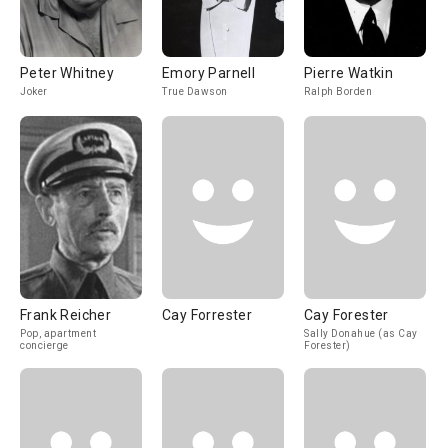
Peter Whitney
Emory Parnell
Pierre Watkin
Joker
True Dawson
Ralph Borden
Frank Reicher
Cay Forrester
Cay Forester
Pop, apartment
Sally Donahue (as Cay
concierge
Forester)