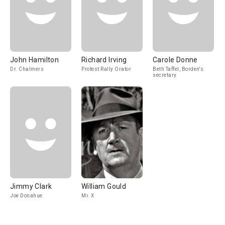
John Hamilton
Richard Irving
Carole Donne
Dr. Chalmers
Protest Rally Orator
Beth Taffel, Borden's
secretary
Jimmy Clark
William Gould
Joe Donahue
Mr. X