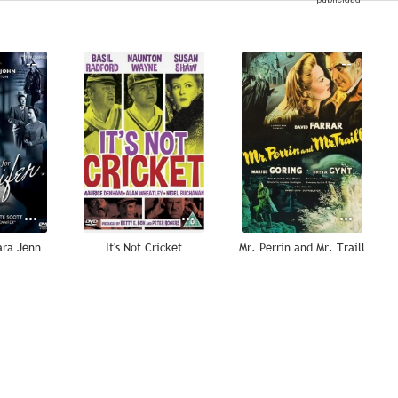
--
--
--
No hay lugar para Jennifer
It's Not Cricket
Mr. Perrin and Mr. Traill
--
--
--