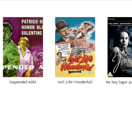
--
--
Suspended Alibi
Isn't Life Wonderful!
--
--