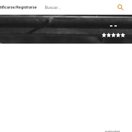
tificarse/Registrarse
--