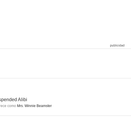
Vanishes
Channel Crossing
Let Me Explain, Dear
pended Alibi
rece como
Mrs. Winnie Beamster