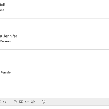
ful!
ane
a Jennifer
Mistress
 Female