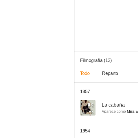
Gritos en la noche
Filmografía (12)
Todo
Reparto
1957
8.0
La cabaña
Aparece como
Miss 
1954