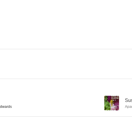
Boda sosegada
The Farmer's Wife
The Patient 
--
Sus
Edwards
Apa