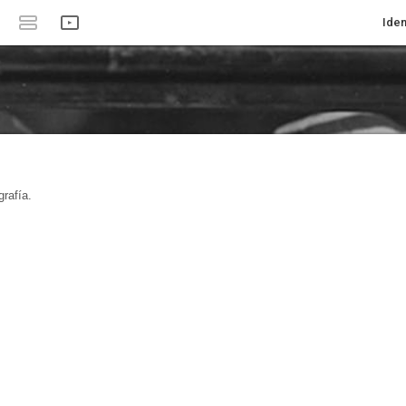
Iden
rafía.