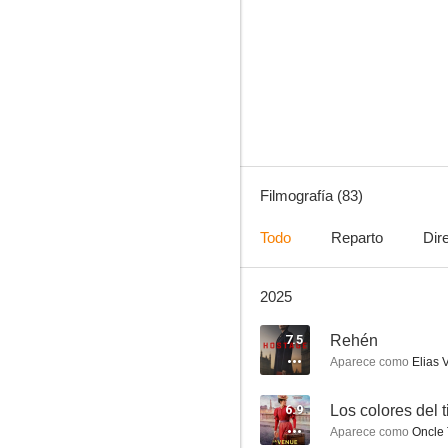
Cyrano de Bergerac
10
Filmografía (83)
Todo
Reparto
Dir
2025
Más allá de las nubes
7.6
7.5
Rehén
Aparece como
Elias V
6.9
Los colores del 
Aparece como
Oncle 