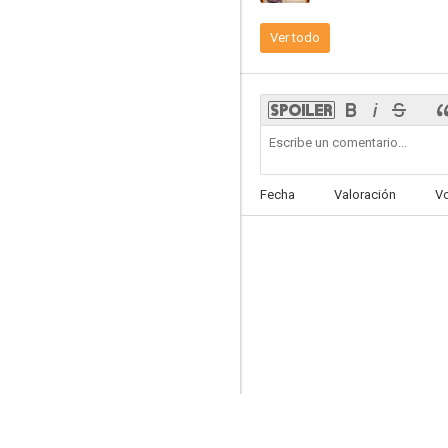
Ver todo
Los colores del tiempo
6.6
Fecha
Valoración
V
La reina Margot
6.2