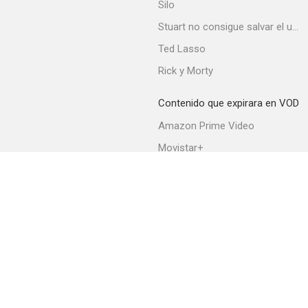
Silo
Stuart no consigue salvar el universo
Ted Lasso
El libertino
Rick y Morty
--
Contenido que expirara en VOD
Amazon Prime Video
Movistar+
Netflix
Filmin
HBO Max
Capitán Fracasse
--