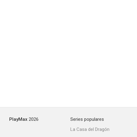
La felicità non costa niente
--
Peau d'ange
--
PlayMax
2026
Series populares
La Casa del Dragón