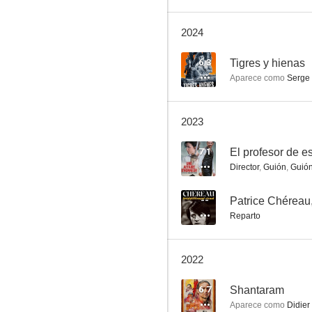
2024
Van Gogh, a las puertas de la eternidad
6.3
Tigres y hienas
Aparece como
Serge
7.1
2023
7.1
El profesor de e
Director
,
Guión
,
Guió
--
Patrice Chéreau,
Reparto
El profesor de esgrima
6.9
2022
6.7
Shantaram
Aparece como
Didier