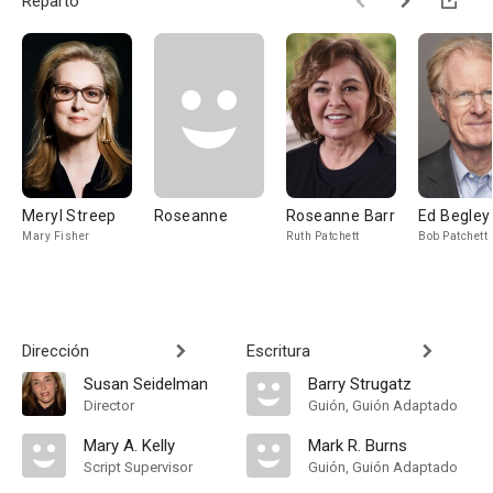
Reparto
Meryl Streep
Roseanne
Roseanne Barr
Ed Begley 
Mary Fisher
Ruth Patchett
Bob Patchett
Dirección
Escritura
Susan Seidelman
Barry Strugatz
Director
Guión, Guión Adaptado
Mary A. Kelly
Mark R. Burns
Script Supervisor
Guión, Guión Adaptado