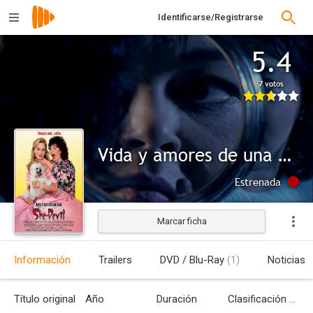
Identificarse/Registrarse
5.4
7 votos
Vida y amores de una diablesa
Estrenada
Marcar ficha
Información
Trailers
DVD / Blu-Ray
(1)
Noticias
Título original
Año
Duración
Clasificación por edades