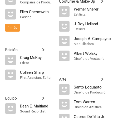
Costume & Make-Up
Compañía de Produccion
Werner Sherer
Ellen Chenoweth
Estilista
Casting
J. Roy Helland
1 más
Estilista
Joseph A. Campayno
Maquilladora
Edición
Albert Wolsky
Craig McKay
Diseño de Vestuario
Editor
Colleen Sharp
First Assistant Editor
Arte
Santo Loquasto
Diseño de Producción
Equipo
Tom Warren
Dean E. Maitland
Dirección Artística
Sound Recordist
George DeTitta Jr.