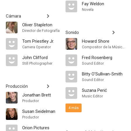
Fay Weldon
Novela
Cámara
Oliver Stapleton
Director de Fotografía
Sonido
Tom Priestley Jr.
Howard Shore
Camera Operator
Compositor de la Música Original
John Clifford
Fred Rosenberg
Still Photographer
Sound Editor
Bitty O'Sullivan-Smith
Sound Editor
Producción
Suzana Perić
Jonathan Brett
Music Editor
Productor
4 más
Susan Seidelman
Productor
Orion Pictures