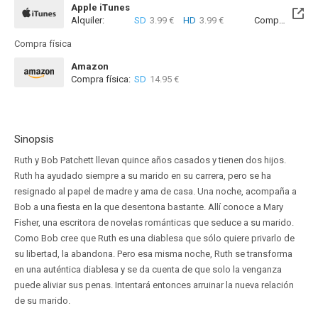
Apple iTunes
Alquiler:
SD
3.99 €
HD
3.99 €
Compra:
SD
6
Compra física
Amazon
Compra física:
SD
14.95 €
Sinopsis
Ruth y Bob Patchett llevan quince años casados y tienen dos hijos.
Ruth ha ayudado siempre a su marido en su carrera, pero se ha
resignado al papel de madre y ama de casa. Una noche, acompaña a
Bob a una fiesta en la que desentona bastante. Allí conoce a Mary
Fisher, una escritora de novelas románticas que seduce a su marido.
Como Bob cree que Ruth es una diablesa que sólo quiere privarlo de
su libertad, la abandona. Pero esa misma noche, Ruth se transforma
en una auténtica diablesa y se da cuenta de que solo la venganza
puede aliviar sus penas. Intentará entonces arruinar la nueva relación
de su marido.