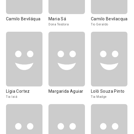
Camilo Beviláqua
Maria Sá
Camilo Bevilacqua
Dona Teodora
Tio Geraldo
Lígia Cortez
Margarida Aguiar
Lolô Souza Pinto
Tia Iaiá
Tia Madge