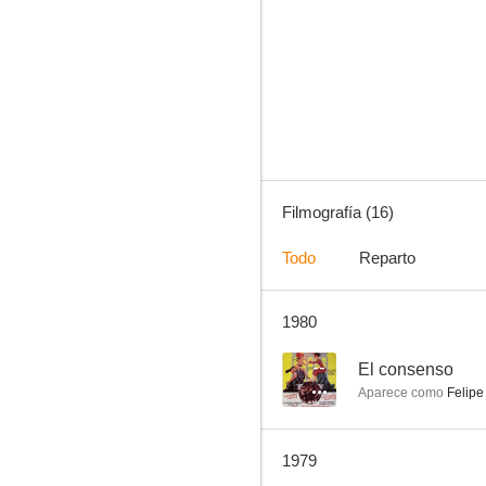
La noche de las gaviotas
--
Filmografía (16)
Todo
Reparto
1980
Trampa sexual
--
--
El consenso
Aparece como
Felipe
1979