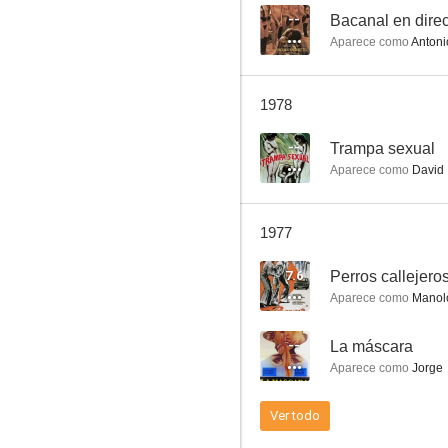
--
Bacanal en dire
Aparece como
Antoni
Bearn (la sala de las muñecas)
1978
--
--
Trampa sexual
Aparece como
David
1977
7.6
Perros callejero
Aparece como
Manol
Crónicas fantásticas
--
La máscara
--
Aparece como
Jorge
Ver todo