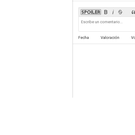
El silencioso
Fecha
Valoración
V
--
Historia de un canalla