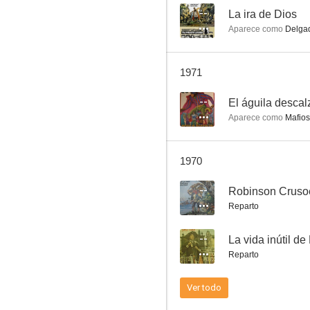
--
La ira de Dios
Aparece como
Delga
El caudillo
1971
--
--
El águila descal
Aparece como
Mafios
1970
--
Robinson Cruso
Reparto
El asesino se embarca
--
La vida inútil de
--
Reparto
Ver todo