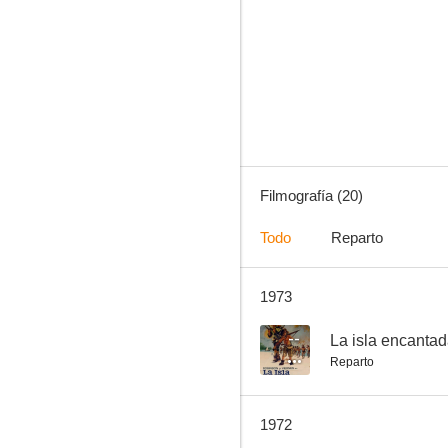
El águila descalza
--
Filmografía (20)
Todo
Reparto
1973
La vida inútil de Pito Pérez
--
--
La isla encanta
Reparto
1972