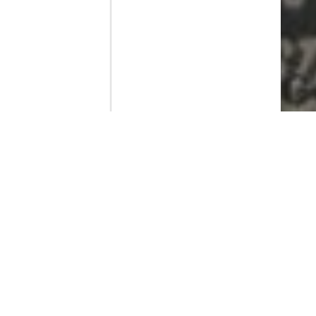
Contenido que expirara en VOD
Amazon Prime Video
Movistar+
Netflix
Filmin
HBO Max