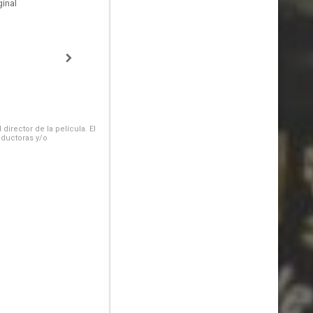
inal
irector de la película. El
oductoras y/o