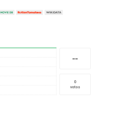
--
0
votos