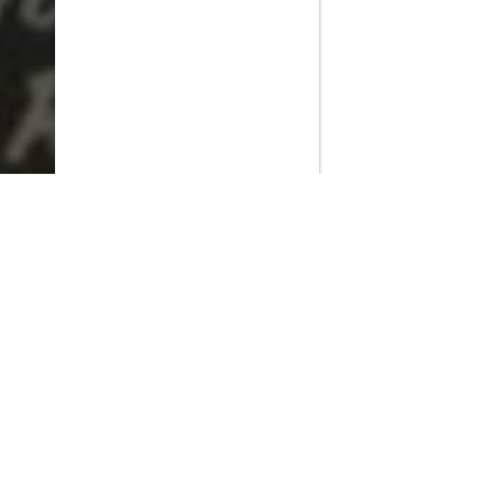
PlayMax
2026
Series populares
La Casa del Dragón
Silo
Stuart no consigue salvar el universo
Ted Lasso
Rick y Morty