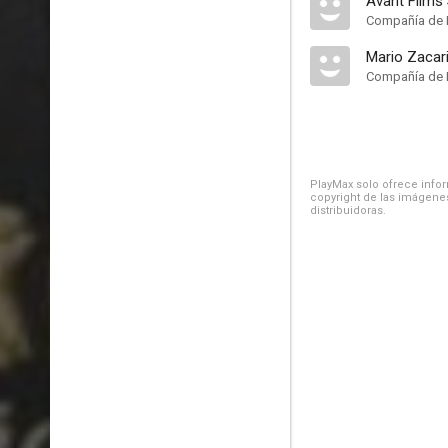
Avant Films
Compañía de 
Mario Zacar
Compañía de 
PlayMax solo ofrece inform
copyright de las imágenes
distribuidoras.