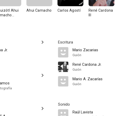
uizótl Ahui
Ahui Camacho
Carlos Agostí
René Cardona
amacho
III
stillo
Escritura
a Jr.
Mario Zacarias
Guión
René Cardona Jr.
Guión
Mario A. Zacarías
Ramos
Guión
tografía
Sonido
Raúl Lavista