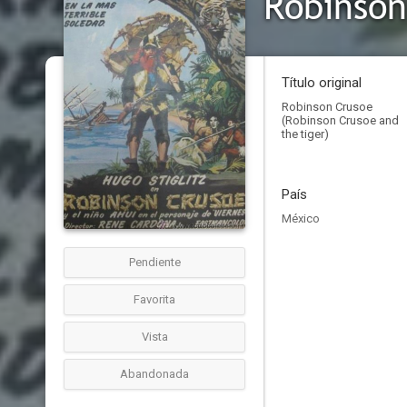
Robinson
Título original
Robinson Crusoe
(Robinson Crusoe and
the tiger)
País
México
Pendiente
Favorita
Vista
Abandonada