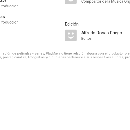
 S.A
Compositor de la Música Orig
Produccion
ias
Produccion
Edición
Alfredo Rosas Priego
Editor
ación de películas y series, PlayMax no tiene relación alguna con el productor o el d
, póster, carátula, fotografías y/o cubiertas pertenece a sus respectivos autores, pr