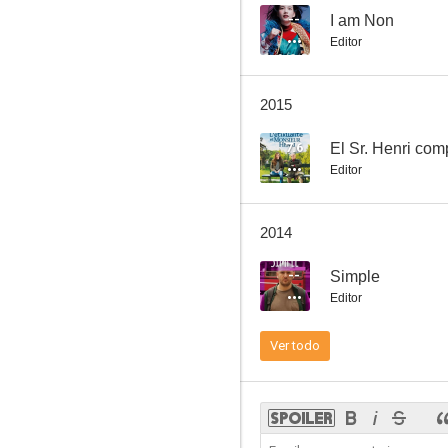
--
I am Non
Editor
Hôtel Normandy
2015
--
7.6
El Sr. Henri com
Editor
2014
--
Simple
Editor
Mes stars et moi
Ver todo
--