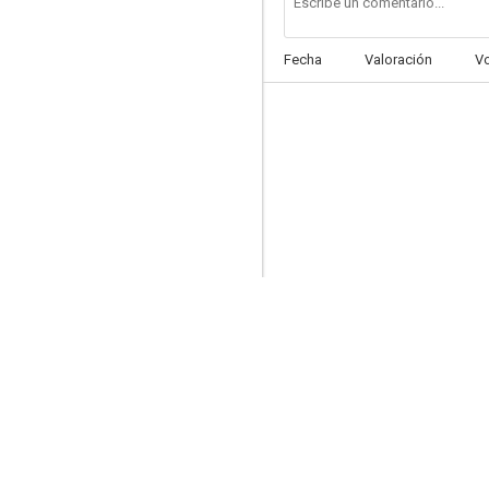
Fecha
Valoración
V
Michael Kael contre la World News Company
--
Cannes, ciudad del miedo