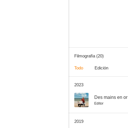
París a toda costa
--
Filmografía (20)
Todo
Edición
2023
Des mains en or
--
--
Des mains en or
Editor
2019