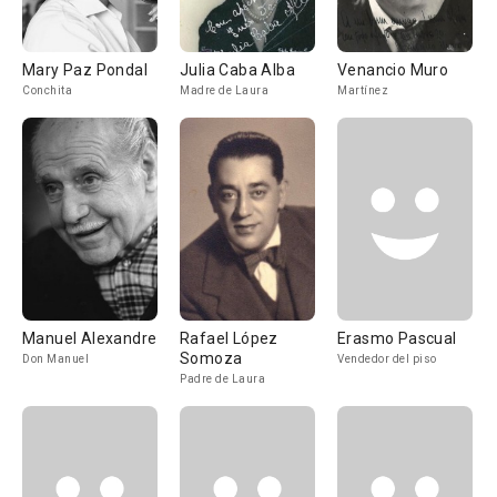
Mary Paz Pondal
Julia Caba Alba
Venancio Muro
Conchita
Madre de Laura
Martínez
Manuel Alexandre
Rafael López
Erasmo Pascual
Somoza
Don Manuel
Vendedor del piso
Padre de Laura