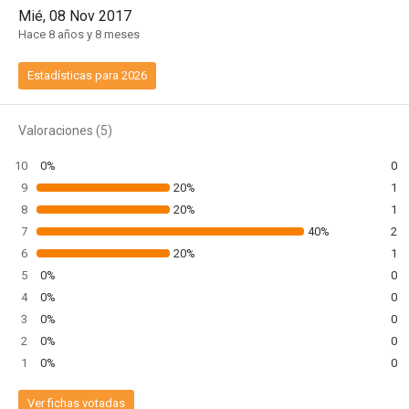
Mié, 08 Nov 2017
Hace 8 años y 8 meses
Estadísticas para 2026
Valoraciones (5)
10
0%
0
9
20%
1
8
20%
1
7
40%
2
6
20%
1
5
0%
0
4
0%
0
3
0%
0
2
0%
0
1
0%
0
Ver fichas votadas