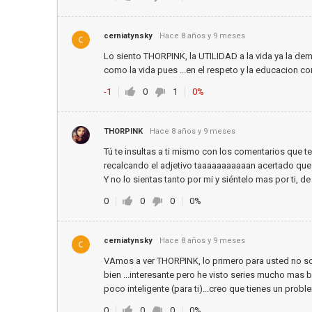
cerniatynsky
Hace 8 años y 9 meses
Lo siento THORPINK, la UTILIDAD a la vida ya la dem
como la vida pues ...en el respeto y la educacion co
-1
0
1
0%
THORPINK
Hace 8 años y 9 meses
Tú te insultas a ti mismo con los comentarios que t
recalcando el adjetivo taaaaaaaaaaan acertado que h
Y no lo sientas tanto por mi y siéntelo mas por ti, de
0
0
0
0%
cerniatynsky
Hace 8 años y 9 meses
VAmos a ver THORPINK, lo primero para usted no soy
bien ...interesante pero he visto series mucho mas bu
poco inteligente (para ti)...creo que tienes un prob
0
0
0
0%