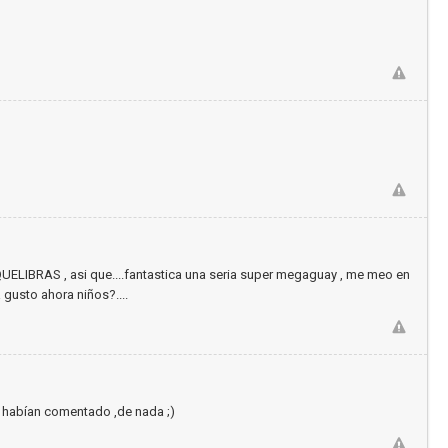
ELIBRAS , asi que....fantastica una seria super megaguay , me meo en
 gusto ahora niños?....
lo habían comentado ,de nada ;)