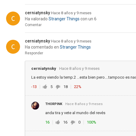
cerniatynsky
Hace 8 años y 9 meses
Ha valorado
Stranger Things
con un 6
Comentar
cerniatynsky
Hace 8 años y 9 meses
Ha comentado en
Stranger Things
Responder
cerniatynsky
Hace 8 años y 9 meses
La estoy viendo la temp.2 ...esta bien pero....tampoco es na
-13
5
18
22%
THORPINK
Hace 8 años y 9 meses
anda tira y vete al mundo del revés
16
16
0
100%