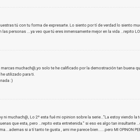
uestras tú con tu forma de expresarte. Lo siento por tí de verdad lo siento m
n las personas ....ya veo que tú eres inmensamente mejor en la vida ...repito L
e marcas muchach@,yo solo te he calificado por la demostración tan buena que 
e utilizado para ti.
 nada :)
 ni muchach@, Lo 2º esta fué mi opinion sobre la serie..."La estoy viendo la 
enas que esta, pero ...repito esta entretenida." si eso es algo tan insultante ..
lema....ademas si a tí tanto te gusta , ami me parece bien.......pero MI OPINON 