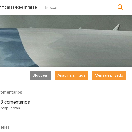
tificarse/Registrarse
Bloquear
Añadir a amigos
Mensaje privado
Comentarios
13 comentarios
 respuestas
eries