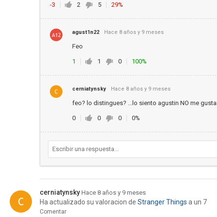
-3
2
5
29%
agust1n22
Hace 8 años y 9 meses
Feo
1
1
0
100%
cerniatynsky
Hace 8 años y 9 meses
feo? lo distingues? ...lo siento agustin NO me gust
0
0
0
0%
cerniatynsky
Hace 8 años y 9 meses
Ha actualizado su valoracion de
Stranger Things
a un 7
Comentar