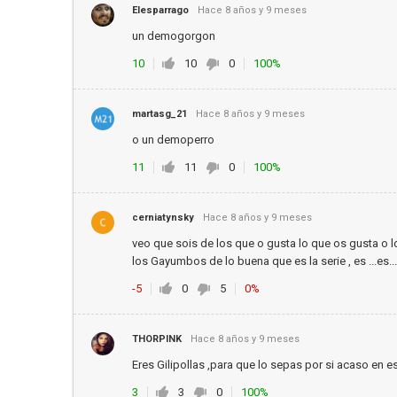
Elesparrago
Hace 8 años y 9 meses
un demogorgon
10
10
0
100%
martasg_21
Hace 8 años y 9 meses
o un demoperro
11
11
0
100%
cerniatynsky
Hace 8 años y 9 meses
veo que sois de los que o gusta lo que os gusta o
los Gayumbos de lo buena que es la serie , es ...es.
-5
0
5
0%
THORPINK
Hace 8 años y 9 meses
Eres Gilipollas ,para que lo sepas por si acaso en e
3
3
0
100%