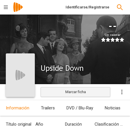
Identificarse/Registrarse
--
Sin valorar
Upside Down
Marcar ficha
Estrenada
Información
Trailers
DVD / Blu-Ray
Noticias
Título original
Año
Duración
Clasificación por edades