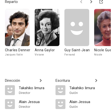
Reparto
Charles Denner
Anna Gaylor
Guy Saint-Jean
Nicole Gu
Jacques Valin
Viviane
Fernand
Nicole
Dirección
Escritura
Takahiko Iimura
Takahiko Iimura
Director
Guión
Alain Jessua
Alain Jessua
Director
Guión