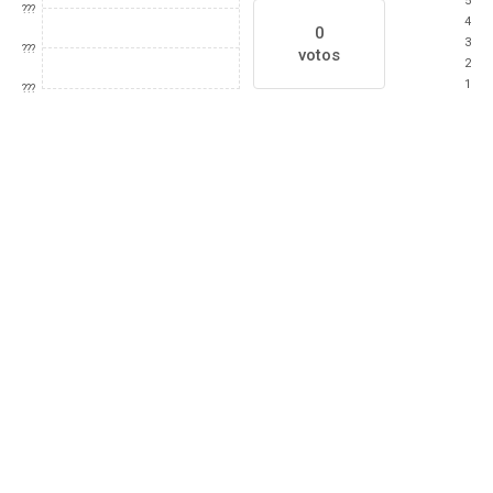
5
???
4
0
3
???
votos
2
1
???