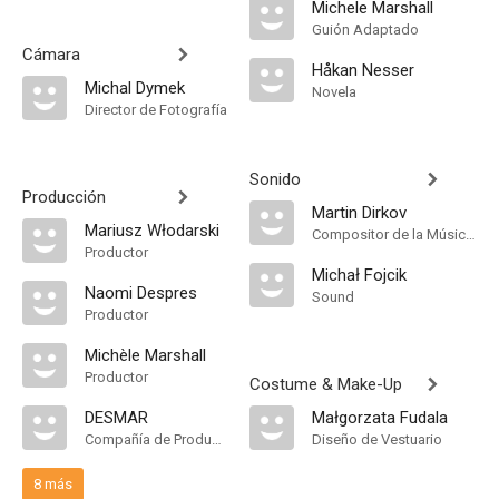
Michele Marshall
Guión Adaptado
Cámara
Håkan Nesser
Michal Dymek
Novela
Director de Fotografía
Sonido
Producción
Martin Dirkov
Mariusz Włodarski
Compositor de la Música Original, Música
Productor
Michał Fojcik
Naomi Despres
Sound
Productor
Michèle Marshall
Productor
Costume & Make-Up
DESMAR
Małgorzata Fudala
Compañía de Produccion
Diseño de Vestuario
8 más