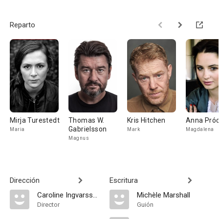
Reparto
Mirja Turestedt
Thomas W.
Kris Hitchen
Anna Próc
Gabrielsson
Maria
Mark
Magdalena
Magnus
Dirección
Escritura
Caroline Ingvarsson
Michèle Marshall
Director
Guión