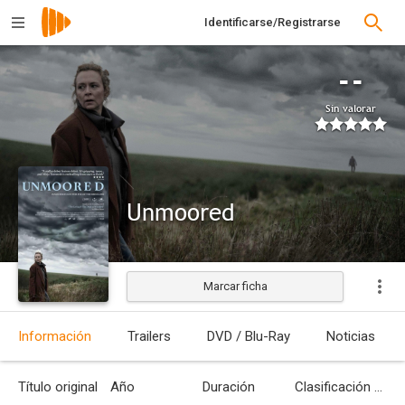
Identificarse/Registrarse
--
Sin valorar
Unmoored
Marcar ficha
Estrenada
Información
Trailers
DVD / Blu-Ray
Noticias
Título original
Año
Duración
Clasificación por edades