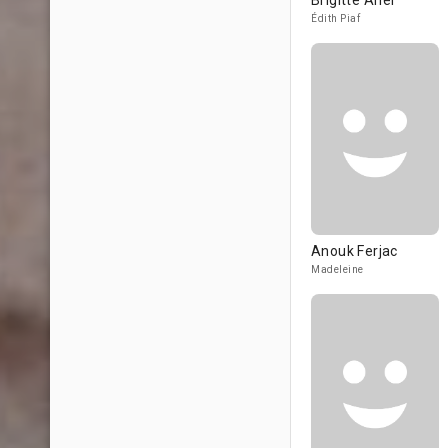
Brigitte Ariel
Édith Piaf
Anouk Ferjac
Madeleine