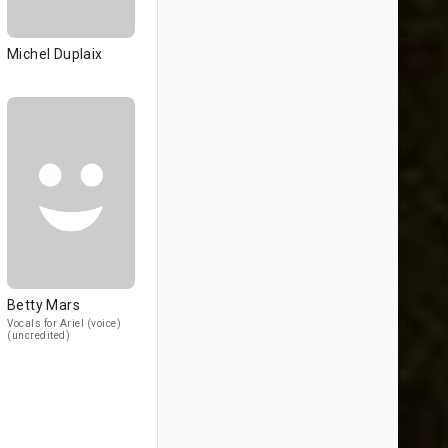
Michel Duplaix
Betty Mars
Vocals for Ariel (voice)
(uncredited)