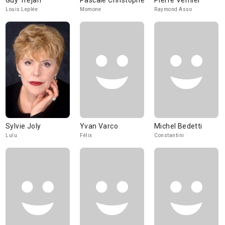
Guy Tréjan
Pascale Christophe
Pierre Vernier
Louis Leplée
Momone
Raymond Asso
Sylvie Joly
Yvan Varco
Michel Bedetti
Lulu
Félix
Constantini