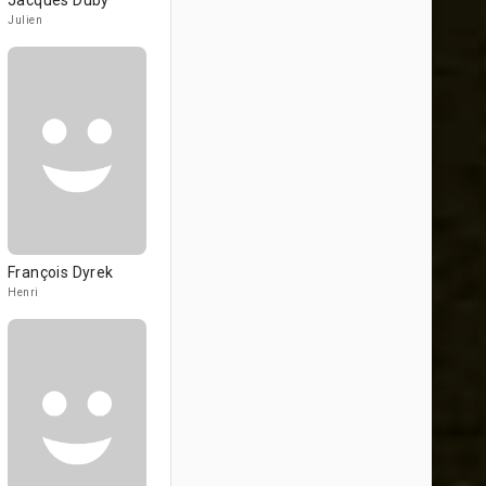
Jacques Duby
Julien
François Dyrek
Henri