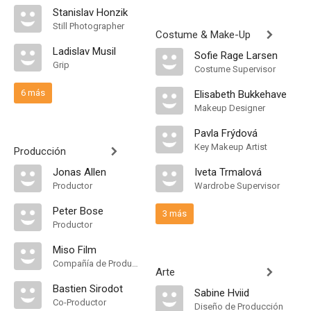
Stanislav Honzik
Still Photographer
Costume & Make-Up
Ladislav Musil
Sofie Rage Larsen
Grip
Costume Supervisor
6 más
Elisabeth Bukkehave
Makeup Designer
Pavla Frýdová
Key Makeup Artist
Producción
Jonas Allen
Iveta Trmalová
Productor
Wardrobe Supervisor
Peter Bose
3 más
Productor
Miso Film
Compañía de Produccion
Arte
Bastien Sirodot
Sabine Hviid
Co-Productor
Diseño de Producción