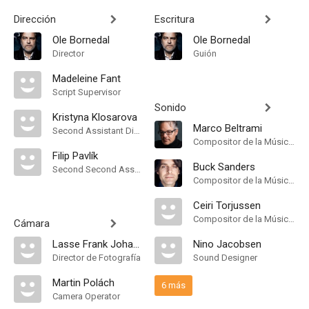
Dirección
Escritura
Ole Bornedal
Ole Bornedal
Director
Guión
Madeleine Fant
Script Supervisor
Sonido
Kristyna Klosarova
Marco Beltrami
Second Assistant Director
Compositor de la Música Original
Filip Pavlík
Buck Sanders
Second Second Assistant Director
Compositor de la Música Original
Ceiri Torjussen
Compositor de la Música Original
Cámara
Lasse Frank Johannessen
Nino Jacobsen
Director de Fotografía
Sound Designer
Martin Polách
6 más
Camera Operator