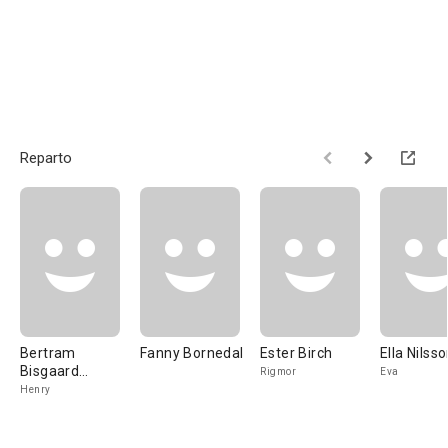
Reparto
Bertram
Fanny Bornedal
Ester Birch
Ella Nilss
Bisgaard
Rigmor
Eva
Enevoldsen
Henry