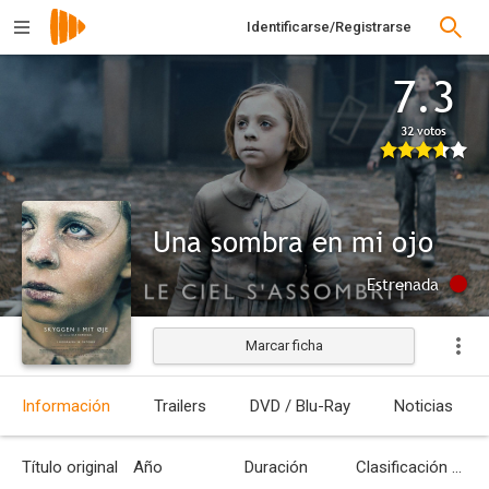
Identificarse/Registrarse
7.3
32 votos
Una sombra en mi ojo
Estrenada
Marcar ficha
Información
Trailers
DVD / Blu-Ray
Noticias
Título original
Año
Duración
Clasificación por edades