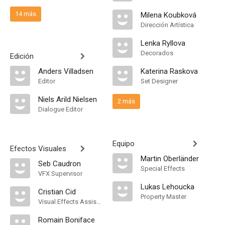
14 más
Milena Koubková
Dirección Artística
Lenka Ryllova
Decorados
Edición
Anders Villadsen
Katerina Raskova
Editor
Set Designer
Niels Arild Nielsen
2 más
Dialogue Editor
Equipo
Efectos Visuales
Martin Oberländer
Seb Caudron
Special Effects
VFX Supervisor
Lukas Lehoucka
Cristian Cid
Property Master
Visual Effects Assistant Editor
Romain Boniface