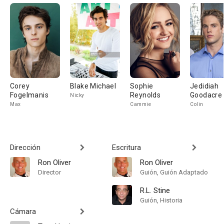
Corey
Blake Michael
Sophie
Jedidiah
Fogelmanis
Reynolds
Goodacre
Nicky
Max
Cammie
Colin
Dirección
Escritura
Ron Oliver
Ron Oliver
Director
Guión, Guión Adaptado
R.L. Stine
Guión, Historia
Cámara