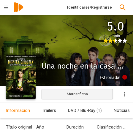
Identificarse/Registrarse
5.0
1 voto
Una noche en la casa maldita
Estrenada
Marcar ficha
Información
Trailers
DVD / Blu-Ray
(1)
Noticias
Título original
Año
Duración
Clasificación por edades