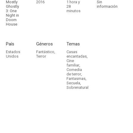
Mostly
2016
1 hora y
Sin
Ghostly
28
información
3: One
minutos
Night in
Doom
House
País
Géneros
Temas
Estados
Fantástico
,
Casas
Unidos
Terror
encantadas
,
Cine
familiar
,
Comedia
de terror
,
Fantasmas
,
Secuela
,
Sobrenatural