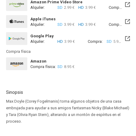
Amazon Prime Video Store
Alquiler:
SD
2.99 €
HD
3.99 €
Compra:
SD
5
Apple iTunes
Alquiler:
SD
3.99 €
HD
3.99 €
Compra:
SD
5
Google Play
Alquiler:
HD
3.99 €
Compra:
SD
5.99 €
HD
6
Compra física
Amazon
Compra física:
SD
8.95 €
Sinopsis
Max Doyle (Corey Fogelmanis) toma algunos objetos de una casa
embrujada para ayudar a sus amigos fantasmas Nicky (Blake Michael)
y Tara (Olivia Ryan Stern), alterando a un montón de espíritus en el
proceso.