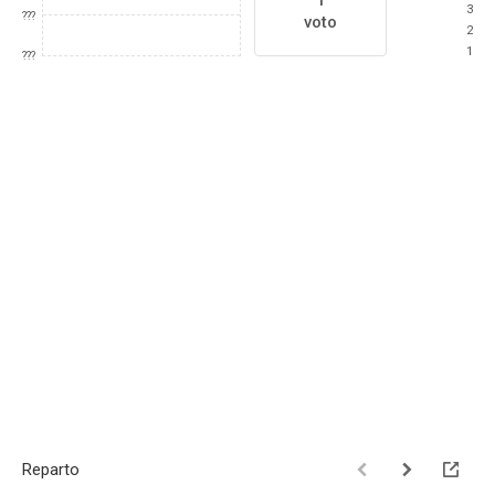
1
3
???
voto
2
1
???
Reparto