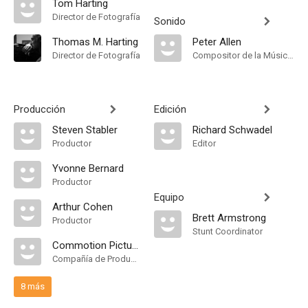
Tom Harting
Director de Fotografía
Sonido
Thomas M. Harting
Peter Allen
Director de Fotografía
Compositor de la Música Original
Producción
Edición
Steven Stabler
Richard Schwadel
Productor
Editor
Yvonne Bernard
Productor
Equipo
Arthur Cohen
Brett Armstrong
Productor
Stunt Coordinator
Commotion Pictures
Compañía de Produccion
8 más