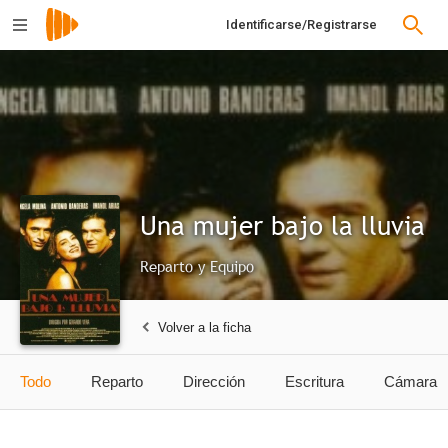
Identificarse/Registrarse
Una mujer bajo la lluvia
Reparto y Equipo
Volver a la ficha
Todo
Reparto
Dirección
Escritura
Cámara