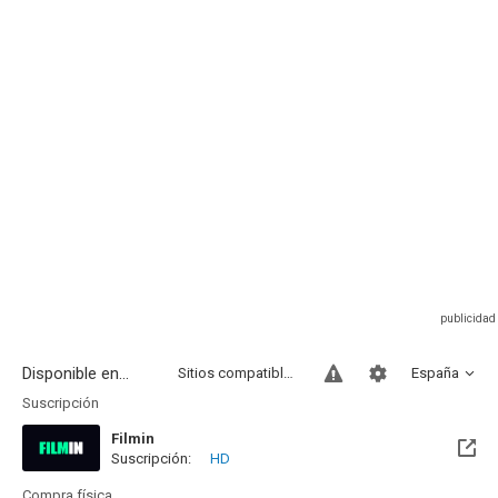
Disponible en...
Sitios compatibles
España
Suscripción
Filmin
Suscripción:
HD
Disponible hasta el Mié, 31 Dic 2031 (Quedan 5 años)
Compra física