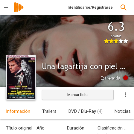
Identificarse/Registrarse
6.3
6 votos
Una lagartija con piel de mujer
Estrenada
Marcar ficha
Información
Trailers
DVD / Blu-Ray
(4)
Noticias
Título original
Año
Duración
Clasificación por edades