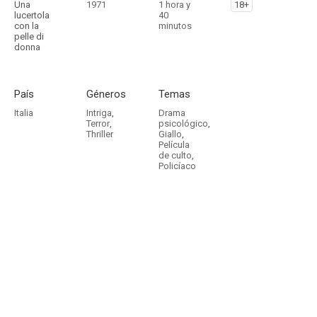
Una
1971
1 hora y
18+
lucertola
40
con la
minutos
pelle di
donna
País
Géneros
Temas
Italia
Intriga
,
Drama
Terror
,
psicológico
,
Thriller
Giallo
,
Película
de culto
,
Policíaco