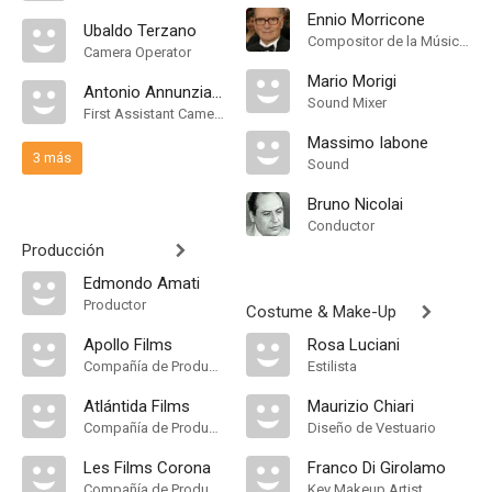
Ennio Morricone
Ubaldo Terzano
Compositor de la Música Original
Camera Operator
Mario Morigi
Antonio Annunziata
Sound Mixer
First Assistant Camera
Massimo Iabone
3 más
Sound
Bruno Nicolai
Conductor
Producción
Edmondo Amati
Productor
Costume & Make-Up
Apollo Films
Rosa Luciani
Compañía de Produccion
Estilista
Atlántida Films
Maurizio Chiari
Compañía de Produccion
Diseño de Vestuario
Les Films Corona
Franco Di Girolamo
Compañía de Produccion
Key Makeup Artist