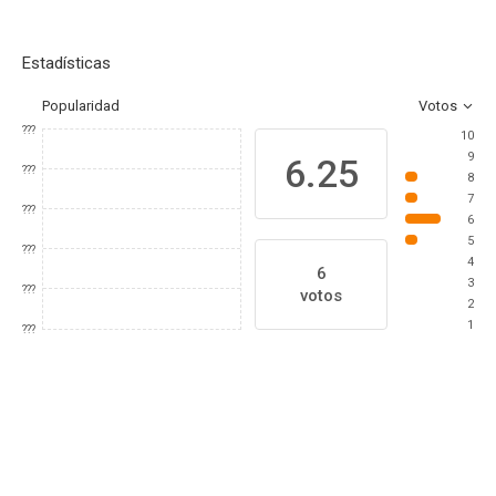
Estadísticas
Popularidad
Votos
???
10
9
6.25
???
8
7
???
6
5
???
4
6
3
???
votos
2
1
???