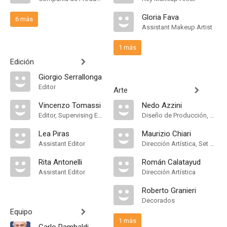
Gloria Fava
6 más
Assistant Makeup Artist
1 más
Edición
Giorgio Serrallonga
Editor
Arte
Vincenzo Tomassi
Nedo Azzini
Editor, Supervising Editor
Diseño de Producción, Decorados
Lea Piras
Maurizio Chiari
Assistant Editor
Dirección Artística, Set Designer
Rita Antonelli
Román Calatayud
Assistant Editor
Dirección Artística
Roberto Granieri
Decorados
Equipo
1 más