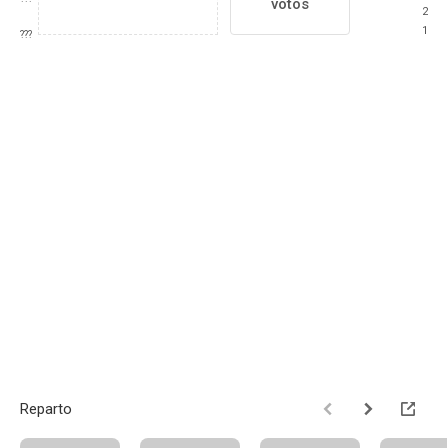
votos
2
1
???
Reparto