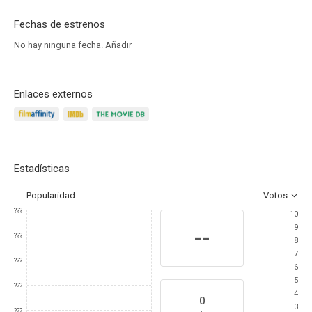
Fechas de estrenos
No hay ninguna fecha.
Añadir
Enlaces externos
Estadísticas
Popularidad
Votos
???
10
9
--
???
8
7
???
6
5
???
4
0
3
???