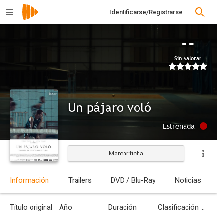
Identificarse/Registrarse
--
Sin valorar
Un pájaro voló
Estrenada
Marcar ficha
Información
Trailers
DVD / Blu-Ray
Noticias
Título original
Año
Duración
Clasificación por edades