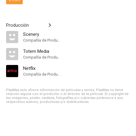
Producción
Scenery
Compañía de Produccion
Totem Media
Compañía de Produccion
Netflix
Compañía de Produccion
PlayMax solo ofrece información de películas y series, PlayMax no tiene
relación alguna con el productor o el director de la película. El copyright de
las imágenes, póster, carátula, fotografías y/o cubiertas pertenece a sus
respectivos autores, productoras y/o distribuidoras.