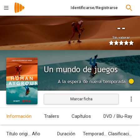
Identificarse/Registrarse
--
Sin valorar
Un mundo de juegos
A la espera de nueva temporada
Marcar ficha
Información
Trailers
Capítulos
DVD / Blu-Ray
Título original
Año
Duración
Temporadas
Clasificación por edades