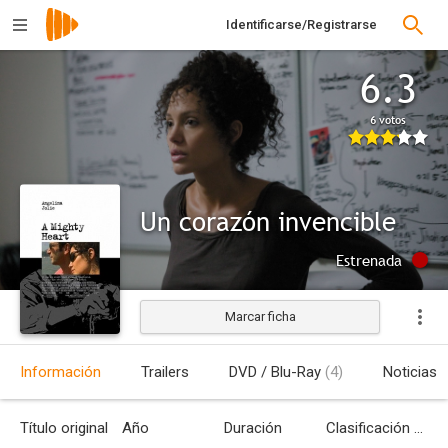
Identificarse/Registrarse
6.3
6 votos
Un corazón invencible
Estrenada
Marcar ficha
Información
Trailers
DVD / Blu-Ray
(4)
Noticias
Título original
Año
Duración
Clasificación por edades