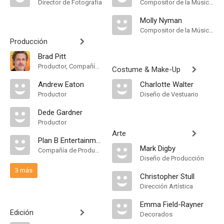
Director de Fotografía
Compositor de la Música Original
Molly Nyman
Compositor de la Música Original
Producción
Brad Pitt
Productor, Compañía de Produccion
Costume & Make-Up
Andrew Eaton
Charlotte Walter
Productor
Diseño de Vestuario
Dede Gardner
Productor
Arte
Plan B Entertainment
Mark Digby
Compañía de Produccion
Diseño de Producción
3 más
Christopher Stull
Dirección Artística
Emma Field-Rayner
Edición
Decorados