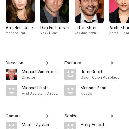
Angelina Jolie
Dan Futterman
Irrfan Khan
Archie Pa
Mariane Pearl
Daniel Pearl
Zeeshan Kazmi
Asra Q. Nom
Dirección
Escritura
Michael Winterbottom
John Orloff
Director
Guión, Guión Adaptado
Michael Elliott
Mariane Pearl
First Assistant Director
Novela
Cámara
Sonido
Marcel Zyskind
Harry Escott