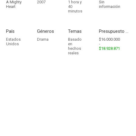
A Mighty
2007
1 hora y
Sin
Heart
40
información
minutos
País
Géneros
Temas
Presupuesto - Ingresos
Estados
Drama
Basado
$16.000.000
Unidos
en
-
hechos
$18.928.871
reales