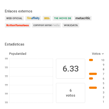
Enlaces externos
Estadísticas
Popularidad
Votos
???
10
9
6.33
???
8
7
???
6
5
???
4
6
3
???
votos
2
1
???