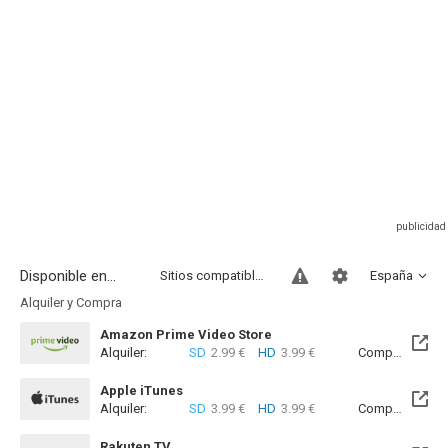
Disponible en...
Sitios compatibles
España
Alquiler y Compra
Amazon Prime Video Store
Alquiler:
SD
2.99 €
HD
3.99 €
Compra:
SD
7
Apple iTunes
Alquiler:
SD
3.99 €
HD
3.99 €
Compra:
SD
7
Rakuten TV