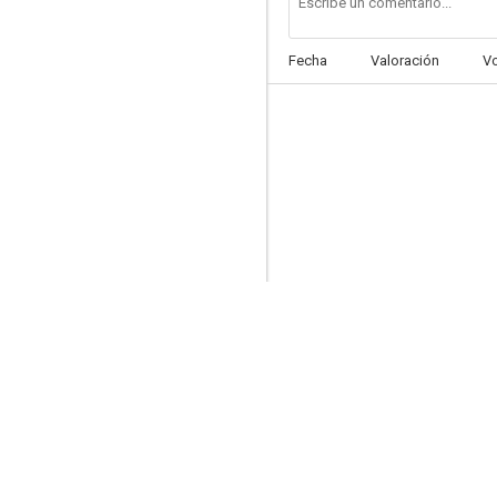
Fecha
Valoración
V
Save Me
4.5
Kung Fu Kids: A sus ordenes
--