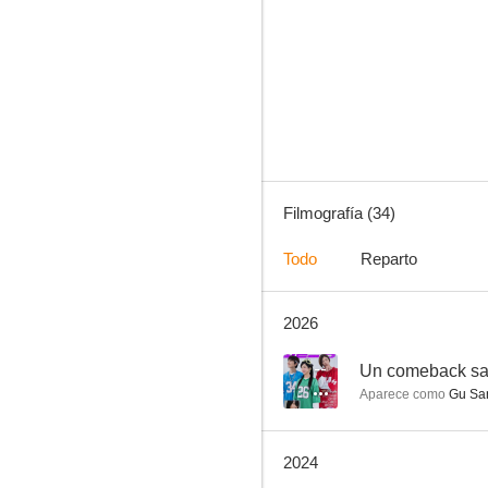
A Taxi Driver: Los héroes de Gwangju
7.1
Filmografía (34)
Todo
Reparto
2026
Noche en el paraíso
7.0
--
Un comeback sa
Aparece como
Gu Sa
2024