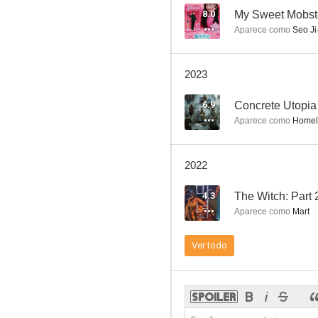
8.0
My Sweet Mobst
Aparece como
Seo Ji
Midnight FM
2023
6.9
6.9
Concrete Utopia
Aparece como
Homel
2022
4.3
The Witch: Part 
Aparece como
Mart
Por encima de la ley
Ver todo
6.2