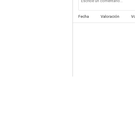
Fecha
Valoración
V
Barefoot Youth
--
Keep Silent When Leaving
--