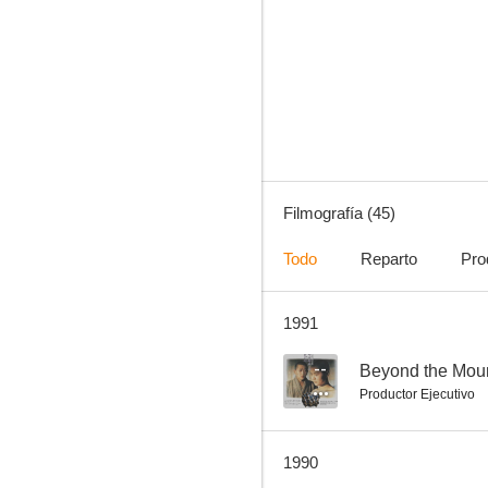
The Whereabouts of Eve
--
Filmografía (45)
Todo
Reparto
Pro
1991
Don't Be Rude
--
--
Beyond the Mou
Productor Ejecutivo
1990