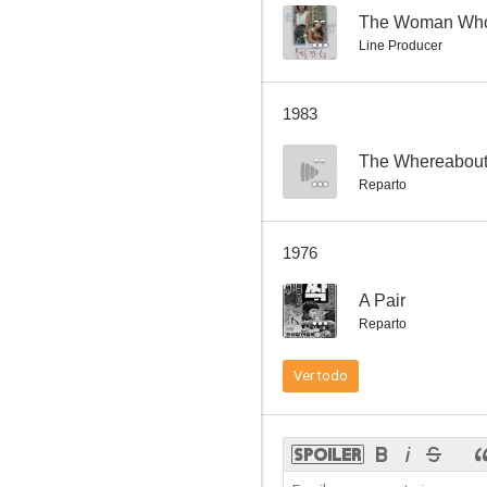
--
The Woman Who
Line Producer
Horse-year Bride
1983
--
--
The Whereabout
Reparto
1976
--
A Pair
Reparto
Death of an Informer
Ver todo
--