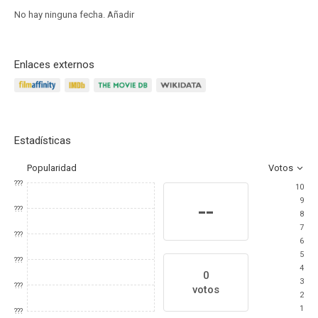
No hay ninguna fecha.
Añadir
Enlaces externos
Estadísticas
Popularidad
Votos
???
10
9
--
???
8
7
???
6
5
???
4
0
3
???
votos
2
1
???