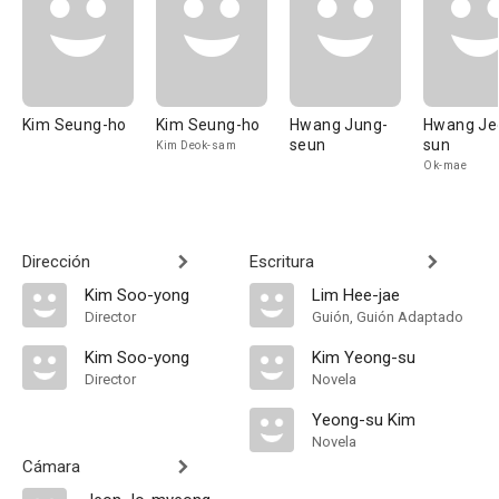
Kim Seung-ho
Kim Seung-ho
Hwang Jung-
Hwang Je
seun
sun
Kim Deok-sam
Ok-mae
Dirección
Escritura
Kim Soo-yong
Lim Hee-jae
Director
Guión, Guión Adaptado
Kim Soo-yong
Kim Yeong-su
Director
Novela
Yeong-su Kim
Novela
Cámara