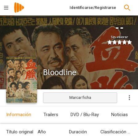
Identificarse/Registrarse
--
Sin valorar
Bloodline
Marcar ficha
Estrenada
Información
Trailers
DVD / Blu-Ray
Noticias
Título original
Año
Duración
Clasificación por edades