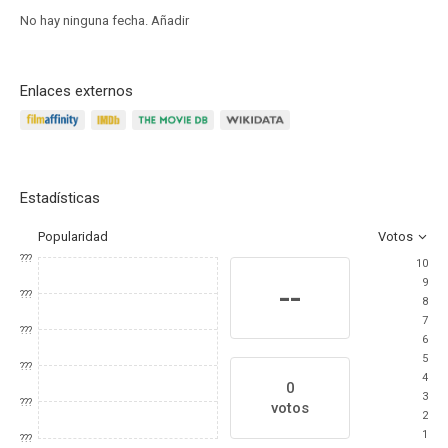
No hay ninguna fecha.
Añadir
Enlaces externos
Estadísticas
Popularidad
Votos
???
10
9
--
???
8
7
???
6
5
???
4
0
3
???
votos
2
1
???