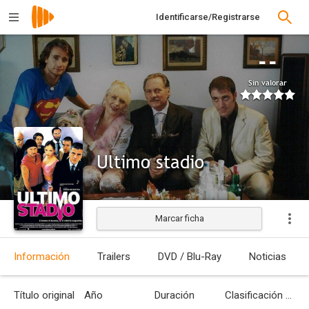
Identificarse/Registrarse
--
Sin valorar
Ultimo stadio
Marcar ficha
Estrenada
Información
Trailers
DVD / Blu-Ray
Noticias
Título original
Año
Duración
Clasificación por edades