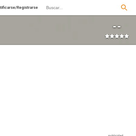
tificarse/Registrarse
--