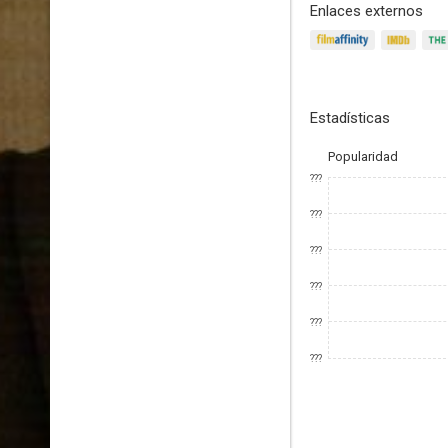
Enlaces externos
Estadísticas
Popularidad
???
???
???
???
???
???