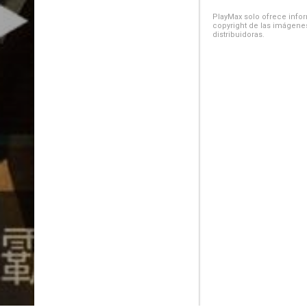
PlayMax solo ofrece inform
copyright de las imágenes
distribuidoras.