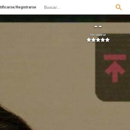
tificarse/Registrarse
--
Sin valorar