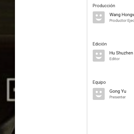
Producción
Wang Hongw
Productor Eje
Edición
Hu Shuzhen
Editor
Equipo
Gong Yu
Presenter