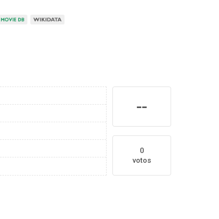
--
0
votos