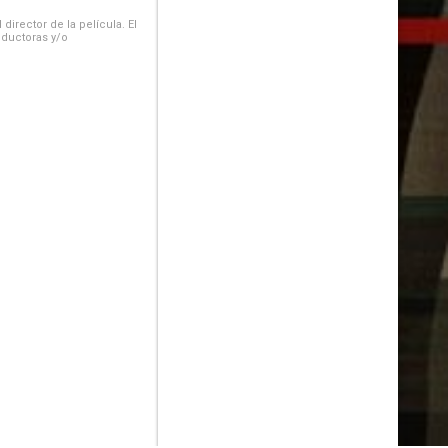
irector de la película. El
oductoras y/o