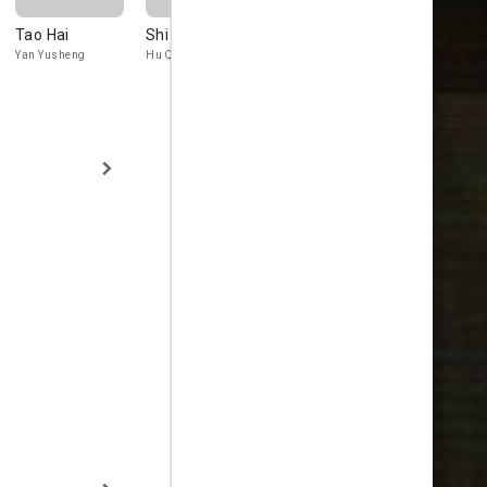
Tao Hai
Shi Rui
Wang Shuo
Mi Ra
Yan Yusheng
Hu Qiao