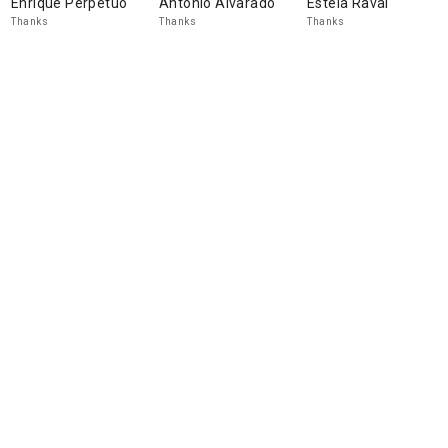
Enrique Perpetuo
Antonio Alvarado
Estela Raval
Thanks
Thanks
Thanks