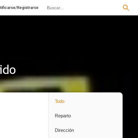
tificarse/Registrarse
ido
Todo
Reparto
Dirección