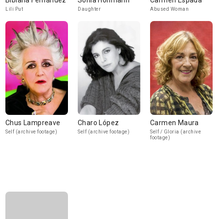
Bibiana Fernández
Sonia Hohmann
Carmen Espada
Lili Put
Daughter
Abused Woman
Chus Lampreave
Charo López
Carmen Maura
Self (archive footage)
Self (archive footage)
Self / Gloria (archive
footage)