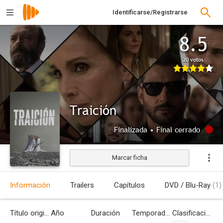
Identificarse/Registrarse
8.5
20 votos
Traición
Finalizada • Final cerrado
Marcar ficha
Información
Trailers
Capítulos
DVD / Blu-Ray
(1)
Título original
Año
Duración
Temporadas
Clasificación por edades