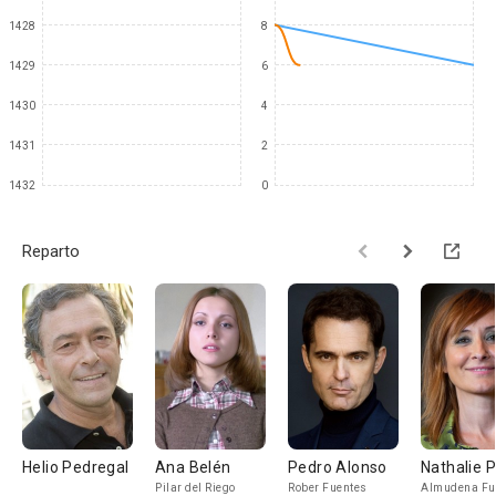
1428
8
1429
6
1430
4
1431
2
1432
0
Reparto
Helio Pedregal
Ana Belén
Pedro Alonso
Nathalie 
Pilar del Riego
Rober Fuentes
Almudena Fu