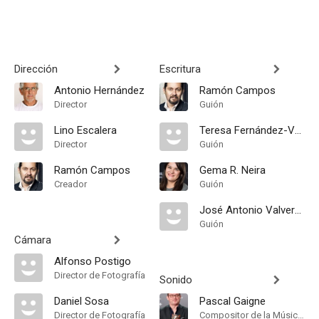
Dirección
Escritura
Antonio Hernández
Ramón Campos
Director
Guión
Lino Escalera
Teresa Fernández-Valdés
Director
Guión
Ramón Campos
Gema R. Neira
Creador
Guión
José Antonio Valverde
Guión
Cámara
Alfonso Postigo
Director de Fotografía
Sonido
Daniel Sosa
Pascal Gaigne
Director de Fotografía
Compositor de la Música Original