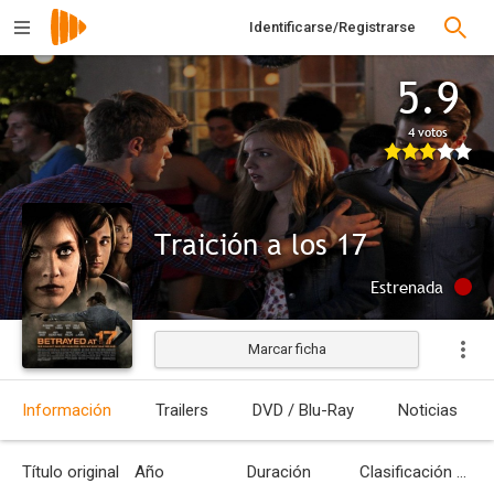
Identificarse/Registrarse
5.9
4 votos
Traición a los 17
Estrenada
Marcar ficha
Información
Trailers
DVD / Blu-Ray
Noticias
Título original
Año
Duración
Clasificación por edades