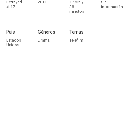
Betrayed
2011
1 hora y
Sin
at 17
28
información
minutos
País
Géneros
Temas
Estados
Drama
Telefilm
Unidos