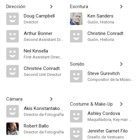
Dirección
Escritura
Doug Campbell
Ken Sanders
Director
Guión, Historia
Arthur Bonner
Christine Conradt
Second Assistant Director
Guión, Historia
Neil Kinsella
First Assistant Director
Sonido
Christine Conradt
Steve Gurevitch
Second Unit Director
Compositor de la Música Original, Música
Cámara
Costume & Make-Up
Akis Konstantakopoulos
Ashley Cordova
Director de Fotografía
Maquilladora, Key Hair Stylist
Robert Ballo
Jennifer Garnet Filo
Director de Fotografía
Diseño de Vestuario