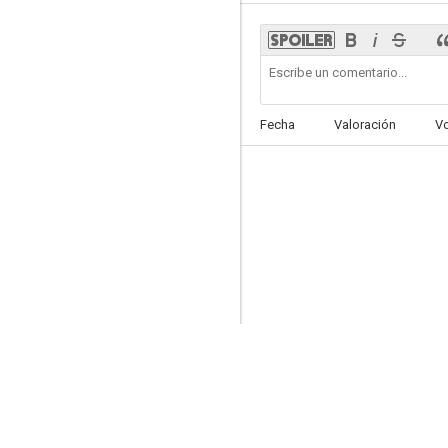
Amenazados
Fecha
Valoración
V
6.2
No Mileage
5.6