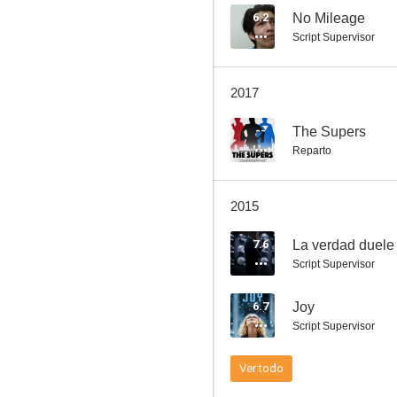
6.2
No Mileage
Script Supervisor
La cazarrecompensas
2017
6.1
--
The Supers
Reparto
2015
7.6
La verdad duele
Script Supervisor
Foxcatcher
6.7
Joy
6.8
Script Supervisor
Ver todo