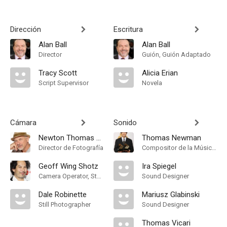
Dirección
Escritura
Alan Ball
Alan Ball
Director
Guión, Guión Adaptado
Tracy Scott
Alicia Erian
Script Supervisor
Novela
Cámara
Sonido
Newton Thomas Sigel
Thomas Newman
Director de Fotografía
Compositor de la Música Original
Geoff Wing Shotz
Ira Spiegel
Camera Operator, Steadicam Operator
Sound Designer
Dale Robinette
Mariusz Glabinski
Still Photographer
Sound Designer
Thomas Vicari