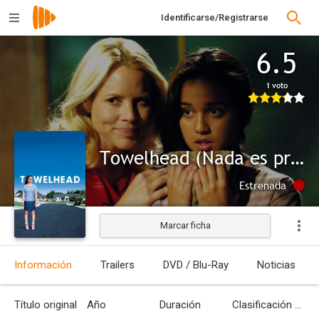
Identificarse/Registrarse
6.5
1 voto
Towelhead (Nada es privado)
Estrenada
Marcar ficha
Información
Trailers
DVD / Blu-Ray
Noticias
Título original
Año
Duración
Clasificación por edades