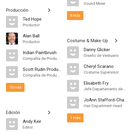
Sound Mixer
Producción
8 más
Ted Hope
Productor
Alan Ball
Costume & Make-Up
Productor
Danny Glicker
Indian Paintbrush
Diseño de Vestuario
Compañía de Produccion
Cheryl Scarano
Scott Rudin Productions
Costume Supervisor
Compañía de Produccion
Elisabeth Fry
10 más
Jefe Departamento de Maquillaje
JoAnn Stafford-Chaney
Hair Department Head
Edición
1 más
Andy Keir
Editor