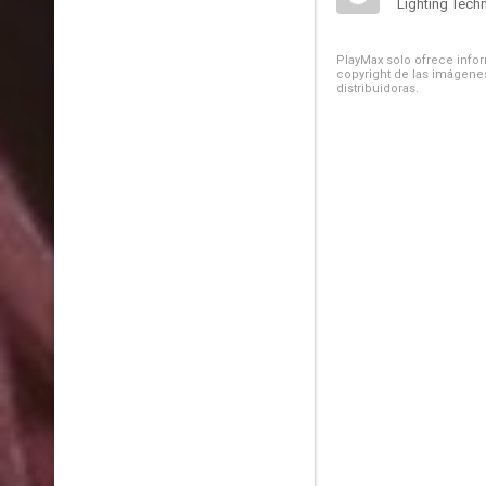
Lighting Techn
PlayMax solo ofrece inform
copyright de las imágenes
distribuidoras.