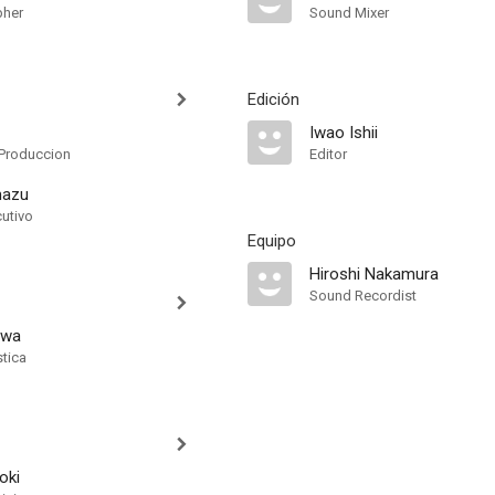
pher
Sound Mixer
Edición
Iwao Ishii
Produccion
Editor
mazu
cutivo
Equipo
Hiroshi Nakamura
Sound Recordist
awa
stica
oki