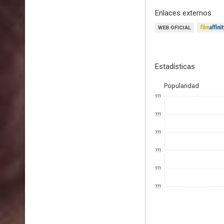
Enlaces externos
Estadísticas
Popularidad
???
???
???
???
???
???