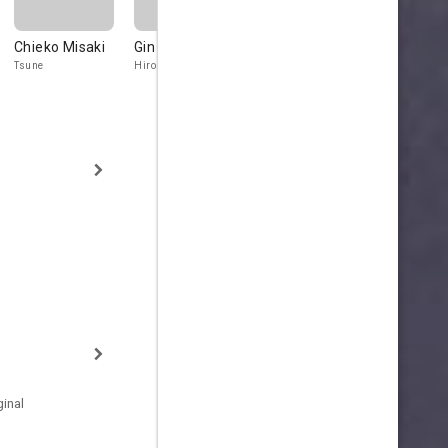
Chieko Misaki
Gin Maeda
Hisao Dazai
Gajirō Satō
Tsune
Hiroshi
Genkō
inal