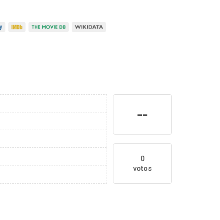
--
0
votos