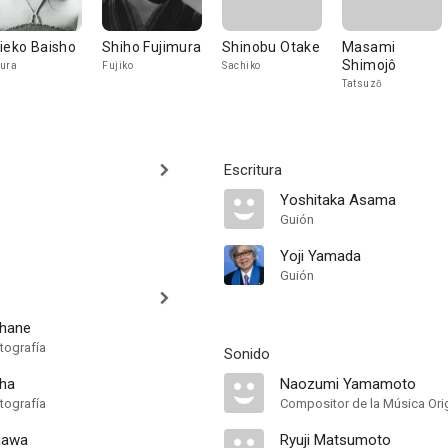
ieko Baisho
Shiho Fujimura
Shinobu Otake
Masami
Shimojô
ura
Fujiko
Sachiko
Tatsuzō
Escritura
Yoshitaka Asama
Guión
Yoji Yamada
Guión
ahane
tografía
Sonido
aha
Naozumi Yamamoto
tografía
Compositor de la Música Orig
gawa
Ryuji Matsumoto