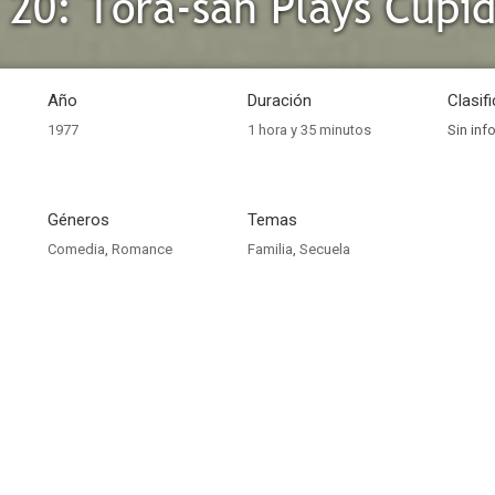
 20: Tora-san Plays Cupi
Año
Duración
Clasif
1977
1 hora y 35 minutos
Sin inf
Géneros
Temas
Comedia
,
Romance
Familia
,
Secuela