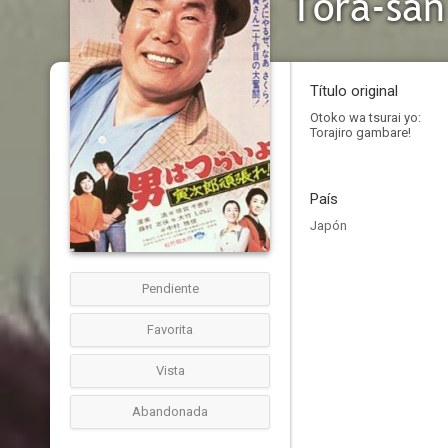
Tora-san
Título original
Otoko wa tsurai yo:
Torajiro gambare!
País
Japón
Pendiente
Favorita
Vista
Abandonada