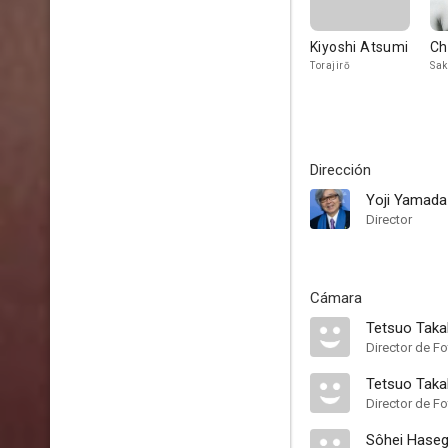
Kiyoshi Atsumi
Ch
Torajirō
Sak
Dirección
Yoji Yamada
Director
Cámara
Tetsuo Tak
Director de Fo
Tetsuo Tak
Director de Fo
Sôhei Hase