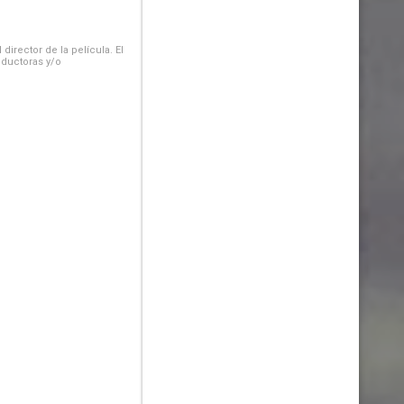
irector de la película. El
oductoras y/o